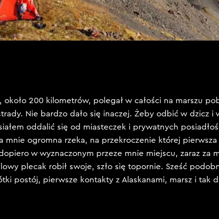
, około 200 kilometrów, polegał w całości na marszu p
trady. Nie bardzo dało się inaczej. Żeby odbić w dzicz i 
usiałem oddalić się od miasteczek i prywatnych posiadłoś
iła mnie ogromna rzeka, na przekroczenie której pierwsza
 dopiero w wyznaczonym przeze mnie miejscu, zaraz za 
ilowy plecak robił swoje, szło się topornie. Sześć podob
ótki postój, pierwsze kontakty z Alaskanami, marsz i tak d