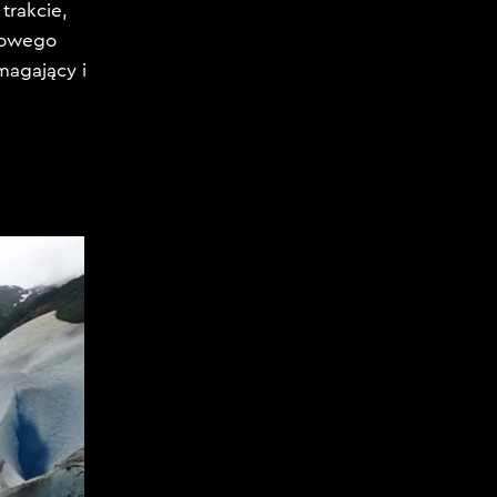
trakcie,
rtowego
magający i