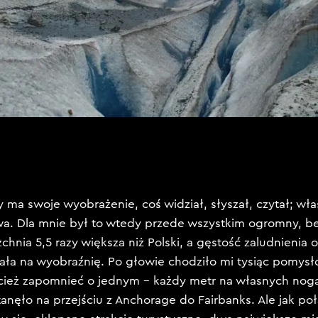
 ma swoje wyobrażenie, coś widział, słyszał, czytał; właś
owa. Dla mnie był to wtedy przede wszystkim ogromny, bez
chnia 5,5 razy większa niż Polski, a gęstość zaludnienia 
iała na wyobraźnię. Po głowie chodziło mi tysiąc pomysłó
ież zapomnieć o jednym – każdy metr na własnych nog
tanęło na przejściu z Anchorage do Fairbanks. Ale jak po