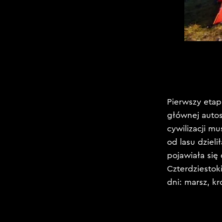
Pierwszy etap
głównej autos
cywilizacji m
od lasu dziel
pojawiała się
Czterdziestok
dni: marsz, kr