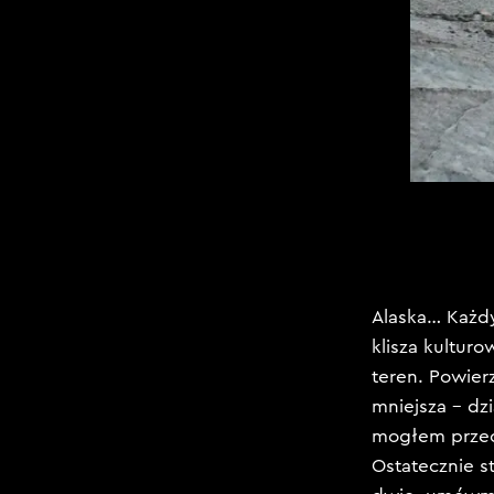
Alaska… Każdy
klisza kultur
teren. Powierz
mniejsza – dz
mogłem przec
Ostatecznie s