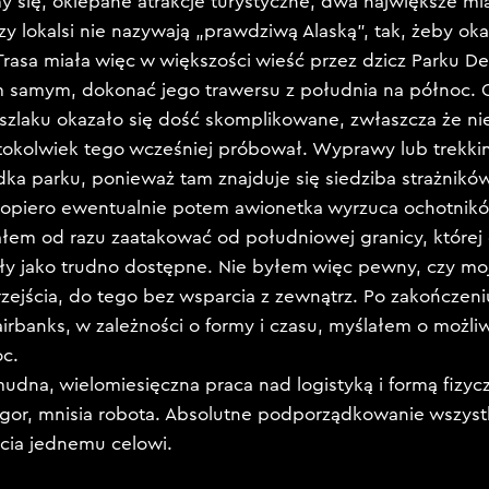
się, oklepane atrakcje turystyczne, dwa największe mia
y lokalsi nie nazywają „prawdziwą Alaską”, tak, żeby oka
asa miała więc w większości wieść przez dzicz Parku Den
m samym, dokonać jego trawersu z południa na północ.
zlaku okazało się dość skomplikowane, zwłaszcza że n
ktokolwiek tego wcześniej próbował. Wyprawy lub trekkin
odka parku, ponieważ tam znajduje się siedziba strażnik
dopiero ewentualnie potem awionetka wyrzuca ochotnik
ciałem od razu zaatakować od południowej granicy, której
y jako trudno dostępne. Nie byłem więc pewny, czy moj
zejścia, do tego bez wsparcia z zewnątrz. Po zakończeni
airbanks, w zależności o formy i czasu, myślałem o możl
oc.
mudna, wielomiesięczna praca nad logistyką i formą fizyc
ygor, mnisia robota. Absolutne podporządkowanie wszyst
cia jednemu celowi.