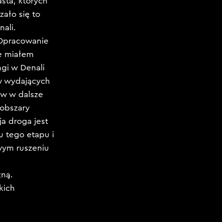
sta, których
zało się to
ali.
 Opracowanie
ie miałem
gi w Denali
ów wydających
ów w dalsze
 obszary
a droga jest
u tego etapu i
iwym ruszeniu
zną.
kich