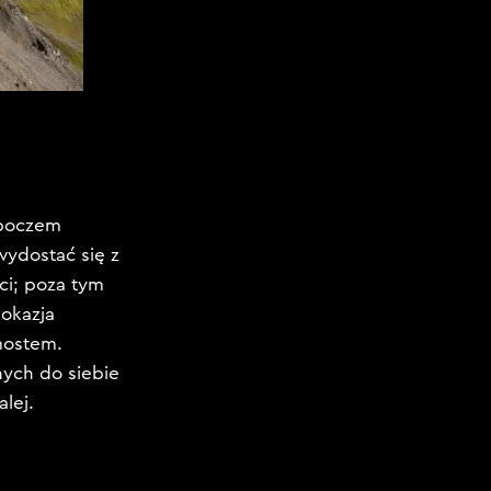
oboczem
wydostać się z
ci; poza tym
 okazja
mostem.
nych do siebie
alej.