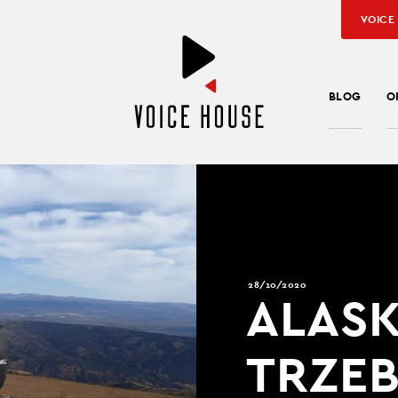
VOICE
BLOG
O
28/10/2020
ALASK
TRZEB