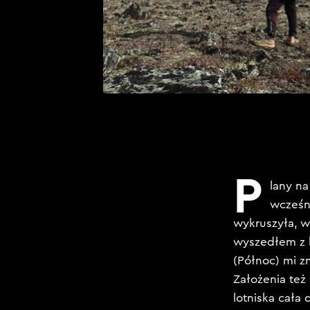
P
lany na
wcześni
wykruszyła, w
wyszedłem z 
(Północ) mi z
Założenia też
lotniska cała 