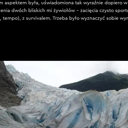
m aspektem była, uświadomiona tak wyraźnie dopiero w 
nia dwóch bliskich mi żywiołów – zacięcia czysto spo
s, tempo), z survivalem. Trzeba było wyznaczyć sobie wy