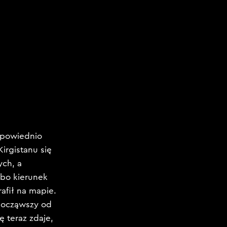
odpowiednio
irgistanu się
ych, a
bo kierunek
afił na mapie.
 począwszy od
ę teraz zdaje,