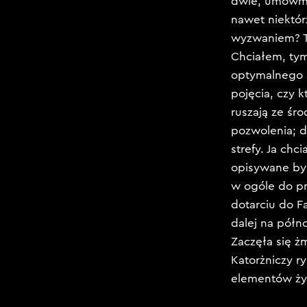
dwie, umówmy 
nawet niektórz
wyzwaniem? Tr
Chciałem, ty
optymalnego s
pojęcia, czy 
ruszają ze śr
pozwolenia; 
strefy. Ja ch
opisywane był
w ogóle do pr
dotarciu do F
dalej na półn
Zaczęła się ż
Katorżniczy r
elementów ży