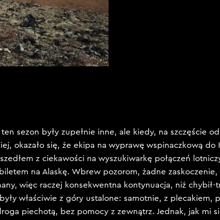
 ten sezon były zupełnie inne, ale kiedy, na szczęście 
ej, okazało się, że ekipa na wyprawę wspinaczkową do K
szedłem z ciekawości na wyszukiwarkę połączeń lotnicz
biletem na Alaskę. Wbrew pozorom, żadne zaskoczenie, 
nany, więc raczej konsekwentna kontynuacja, niż chybił-tr
 były właściwie z góry ustalone: samotnie, z plecakiem,
droga piechotą, bez pomocy z zewnątrz. Jednak, jak mi si