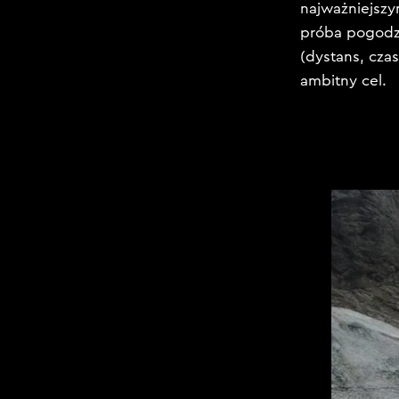
najważniejszy
próba pogodze
(dystans, cza
ambitny cel.