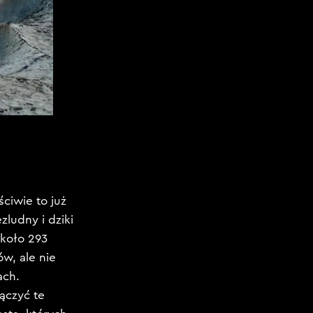
ciwie to już
ludny i dziki
około 293
w, ale nie
ach.
łączyć te