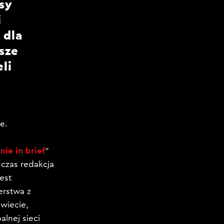
sy
i
 dla
sze
li
se.
ie in brief
”
 czas redakcja
est
erstwa z
świecie,
lnej sieci