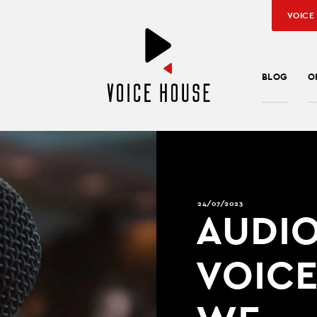
VOICE
BLOG
O
24/07/2023
AUDI
VOIC