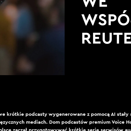
WE
WSPÓ
REUT
e krótkie podcasty wygenerowane z pomocą AI stały 
języcznych mediach. Dom podcastów premium Voice Ho
olsce zaczął przygotowywać krótkie serie serwisów au