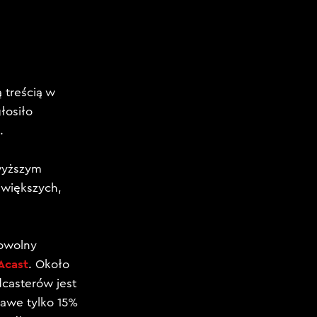
 treścią w
łosiło
.
wyższym
jwiększych,
owolny
Acast
. Około
casterów jest
kawe tylko 15%