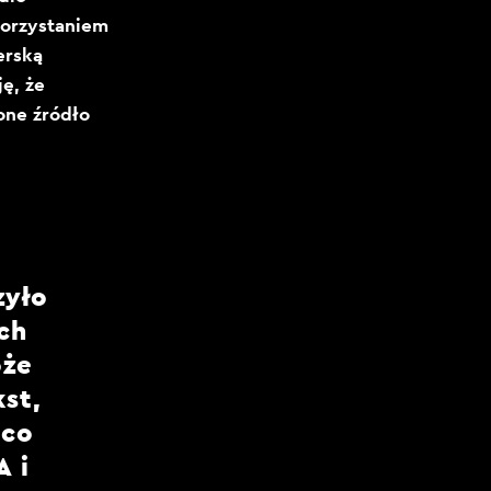
korzystaniem
erską
ę, że
one źródło
zyło
ch
oże
st,
 co
 i