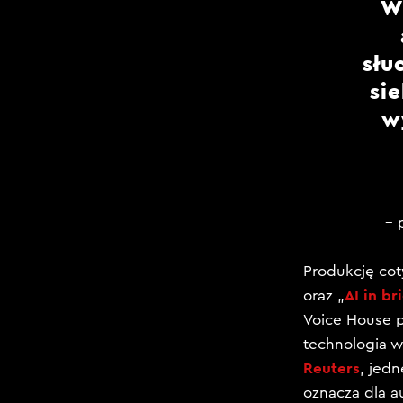
W
słu
si
w
– 
Produkcję co
AI in br
oraz „
Voice House p
technologia w
Reuters
, jed
oznacza dla a