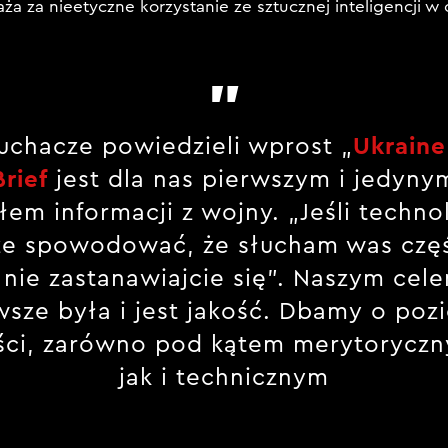
ża za nieetyczne korzystanie ze sztucznej inteligencji w 
Ukraine
uchacze powiedzieli wprost „
Brief
jest dla nas pierwszym i jedyny
łem informacji z wojny. „Jeśli techno
e spowodować, że słucham was częś
 nie zastanawiajcie się”. Naszym cel
wsze była i jest jakość. Dbamy o poz
ści, zarówno pod kątem merytorycz
jak i technicznym