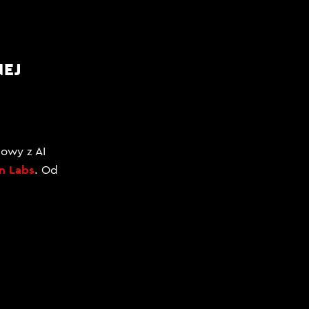
NEJ
e
owy z AI
n Labs
. Od