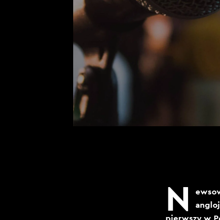
N
ewsow
anglo
pierwszy w P