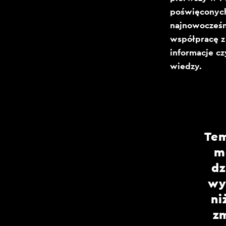
poświęconych
najnowocześni
współpracę z
informacje cz
wiedzy.
Tem
m
dz
wy
ni
z