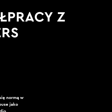
ŁPRACY Z
ERS
się normą w
use jako
dio