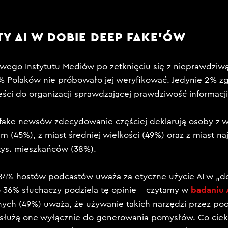
Y AI W DOBIE DEEP FAKE’ÓW
ego Instytutu Mediów po zetknięciu się z nieprawdziwą
4% Polaków nie próbowało jej weryfikować. Jedynie 2% zg
eści do organizacji sprawdzającej prawdziwość informacji
 fake newsów zdecydowanie częściej deklarują osoby z 
m (45%), z miast średniej wielkości (49%) oraz z miast na
tys. mieszkańców (38%).
84% hostów podcastów uważa za etyczne użycie AI w „d
badaniu 
o 36% słuchaczy podziela tę opinie – czytamy w
ch (49%) uważa, że używanie takich narzędzi przez pod
e służą one wyłącznie do generowania pomysłów. Co cie