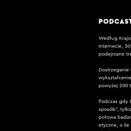
PODCAST
Według Krajow
Internecie, 3
podejrzane tr
Dostrzeganie
wykształcenie
powyżej 200 
Podczas gdy 
sposób”, tylk
połowa badany
etyczne, o il