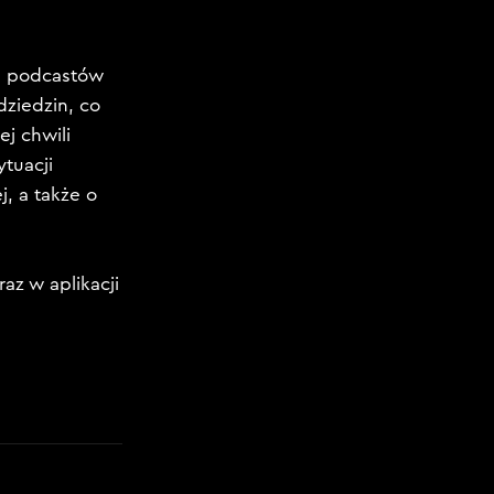
u podcastów
dziedzin, co
j chwili
tuacji
, a także o
z w aplikacji