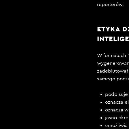
reporterów.
ETYKA D
INTELIG
W formatach “
wygenerowany 
zadebiutował 
samego począt
podpisuje
oznacza e
oznacza w
jasno okre
umożliwia 