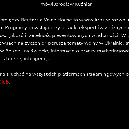
– mówi Jarosław Kuźniar.
omiędzy Reuters a Voice House to ważny krok w rozwoj
h. Programy powstają przy udziale ekspertów z różnych 
ką jakość i rzetelność prezentowanych wiadomości. W te
ewsach na życzenie” porusza tematy wojny w Ukrainie, sy
w Polsce i na świecie, informacje o branży marketingowej
sztucznej inteligencji.
a słuchać na wszystkich platformach streamingowych ora
Club
.