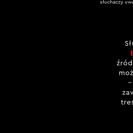
słuchaczy uwa
Sł
źród
moż
–
za
tre