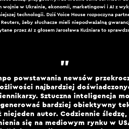
 wojnie w Ukrainie, ekonomii, marketingowi i AI z wy
ejszej technologii. Dziś Voice House rozpoczyna partn
 Reuters, żeby słuchacze mieli niepodważalną gwarancj
ytane przez AI z głosem Jarosława Kuźniara to sprawdz
po powstawania newsów przekroc
ożliwości najbardziej doświadczony
iennikarzy. Sztuczna inteligencja m
generować bardziej obiektywny tek
ż niejeden autor. Codziennie śledzę,
mienia się na mediowym rynku w USA