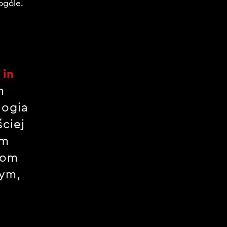
ogóle.
 in
m
logia
ciej
em
iom
nym,