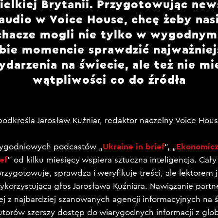
ielkiej Brytanii. Przygotowując new
audio w Voice House, chcę żeby nas
chacze mogli nie tylko w wygodnym
ebie momencie sprawdzić najważniej
ydarzenia na świecie, ale też nie mie
wątpliwości co do źródła
podkreśla Jarosław Kuźniar, redaktor naczelny Voice Hou
Ukraine in brief
Ekonomiczn
tygodniowych podcastów „
”, „
ief
” od kilku miesięcy wspiera sztuczna inteligencja. Cały
rzygotowuje, sprawdza i weryfikuje treści, ale lektorem j
ykorzystująca głos Jarosława Kuźniara. Nawiązanie partn
nej z najbardziej szanowanych agencji informacyjnych na 
utorów szerszy dostęp do wiarygodnych informacji z globa