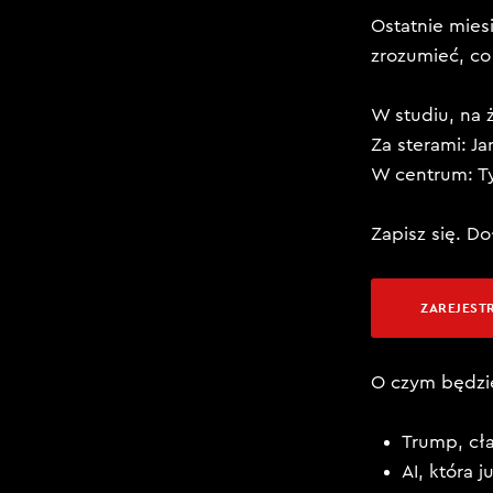
Ostatnie miesi
zrozumieć, co
W studiu, na ż
Za sterami: Ja
W centrum: Ty
Zapisz się. Do
ZAREJESTR
O czym będzi
​Trump, cł
​AI, która 