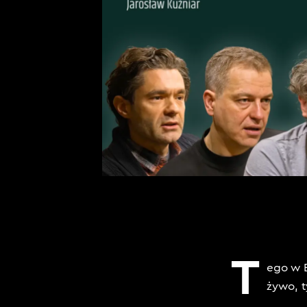
T
ego w E
żywo, t