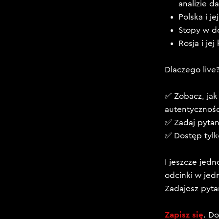
analizie d
​Polska i j
​Stopy w d
​Rosja i j
​Dlaczego live
✅ Zobacz, jak
autentycznośc
✅ ​Zadaj pyta
​✅ Dostęp tylk
​I jeszcze je
odcinki w jed
Zadajesz pyta
Zapisz się
. Do