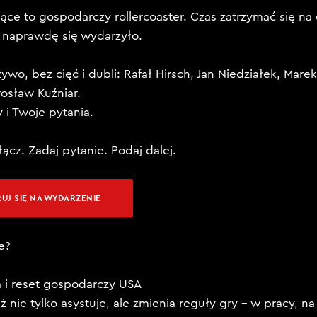
ące to gospodarczy rollercoaster. Czas zatrzymać się na 
 naprawdę się wydarzyło.
ywo, bez cięć i dubli: Rafał Hirsch, Jan Niedziałek, Mare
rosław Kuźniar.
 i Twoje pytania.
łącz. Zadaj pytanie. Podaj dalej.
UJ SIĘ NA WYDARZENIE
e?
a i reset gospodarczy USA
już nie tylko asystuje, ale zmienia reguły gry – w pracy, na