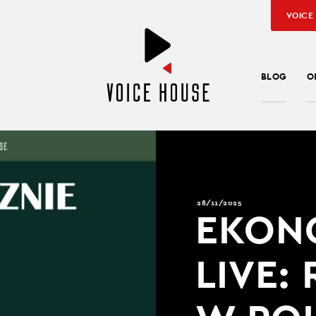
VOICE
BLOG
O
28/11/2025
EKON
LIVE: