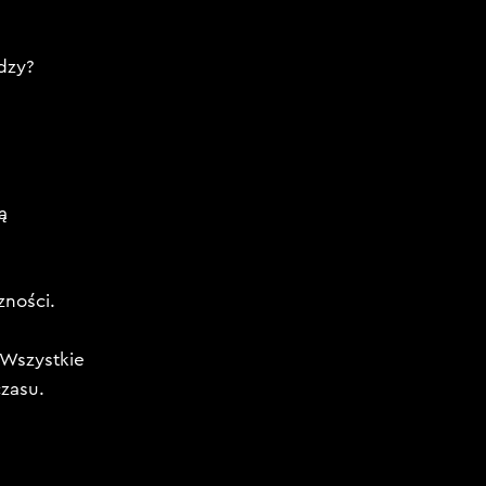
ędzy?
ą
zności.
 Wszystkie
czasu.