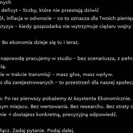
anych
ej deficyt – liczby, które nie przestają dziwić
ół, inflacja w odwrocie – co to oznacza dla Twoich pieni
ej kryzys – kiedy gospodarka nie wytrzymuje ciężaru wojny
? Bo ekonomia dzieje się tu i teraz.
 naprawdę pracujemy w studiu – bez scenariusza, z pełn
ią.
nie w trakcie transmisji – masz głos, masz wpływ.
o dla zarejestrowanych – to przestrzeń dla naszej społec
dno: Po raz pierwszy pokażemy AI Asystenta Ekonomicznie.
nym miejscu. Bez wertowania. Bez researchu. Bez straty 
nie → dostajesz konkretną, precyzyjną odpowiedź.
łącz. Zadaj pytanie. Podaj dalej.