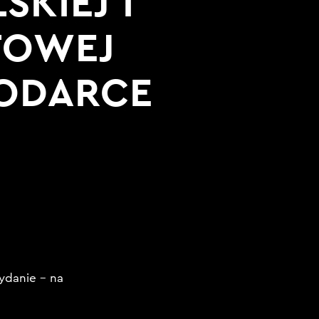
SKIEJ I
TOWEJ
ODARCE
ydanie – na