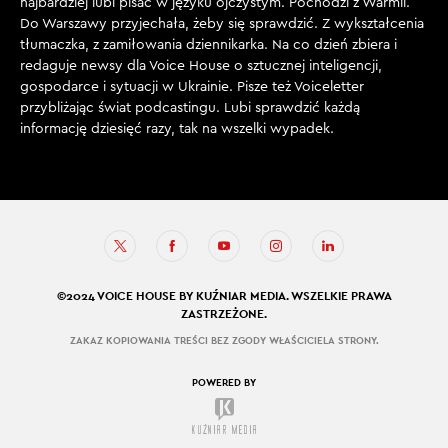
najbardziej lubi pisać w języku ojczystym. Pochodzi z Warmii.
Do Warszawy przyjechała, żeby się sprawdzić. Z wykształcenia
tłumaczka, z zamiłowania dziennikarka. Na co dzień zbiera i
redaguje newsy dla Voice House o sztucznej inteligencji,
gospodarce i sytuacji w Ukrainie. Pisze też Voiceletter
przybliżając świat podcastingu. Lubi sprawdzić każdą
informację dziesięć razy, tak na wszelki wypadek.
©2024 VOICE HOUSE BY KUŹNIAR MEDIA. WSZELKIE PRAWA
ZASTRZEŻONE.
ZAKAZ KOPIOWANIA TREŚCI BEZ ZGODY WŁAŚCICIELA STRONY.
POWERED BY