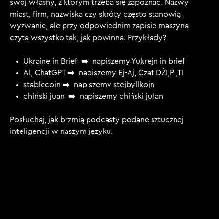
swój własny, z którym trzeba się zapoznać. Nazwy
miast, firm, nazwiska czy skróty często stanowią
wyzwanie, ale przy odpowiednim zapisie maszyna
czyta wszystko tak, jak powinna. Przykłady?
Ukraine in Brief ➡️ napiszemy Yukrejn in brief
AI, ChatGPT ➡️ napiszemy Ej-Aj, Czat DŻI,PI,TI
stablecoin ➡️ napiszemy stejbyllkojn
chiński juan ➡️ napiszemy chiński jułan
Posłuchaj, jak brzmią podcasty podane sztucznej
inteligencji w naszym języku.