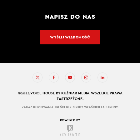
NAPISZ DO NAS
WYŚLIJ WIADOMOŚĆ
©2024 VOICE HOUSE BY KUŹNIAR MEDIA. WSZELKIE PRAWA
ZASTRZEŻONE.
ZAKAZ KOPIOWANIA TREŚCI BEZ ZGODY WŁAŚCICIELA STRONY.
POWERED BY