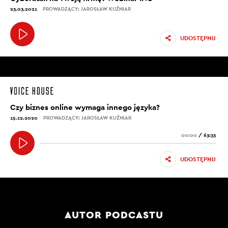
23.03.2021
PROWADZĄCY: JAROSŁAW KUŹNIAR
UDOSTĘPNIJ
Czy biznes online wymaga innego języka?
15.12.2020
PROWADZĄCY: JAROSŁAW KUŹNIAR
00:00
/
63:33
UDOSTĘPNIJ
AUTOR PODCASTU