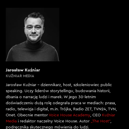
Jarosław Kuźniar
KUŹNIAR MEDIA
Jarosław Kuźniar – dziennikarz, host, szkoleniowiec public
speaking. Uczy liderów storytellingu, budowania historii,
dbania o narrację ludzi i marek. W jego 30-letnim
doświadczeniu dużą rolę odegrała praca w mediach: prasa,
radio, telewizja i digital, m.in. Trójka, Radio ZET, TVN24, TVN,
Onet. Obecnie mentor
Voice House Academy
, CEO
Kuźniar
Media
i redaktor naczelny Voice House. Autor
„The Host”
,
podręcznika skutecznego mówienia do ludzi.