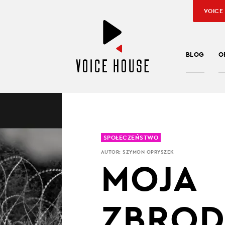
VOICE
BLOG
O
SPOŁECZEŃSTWO
AUTOR:
SZYMON OPRYSZEK
MOJA
ZBROD