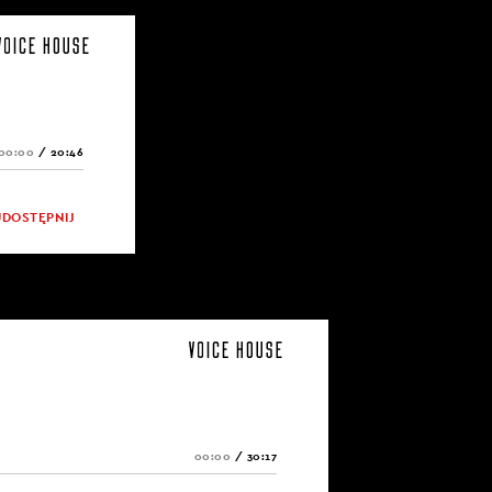
00:00
/
20:46
UDOSTĘPNIJ
00:00
/
30:17