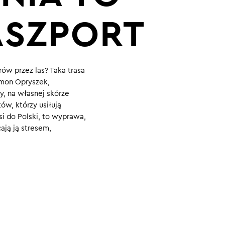
ASZPORT
rów przez las? Taka trasa
ymon Opryszek,
ży, na własnej skórze
ów, którzy usiłują
si do Polski, to wyprawa,
ają ją stresem,