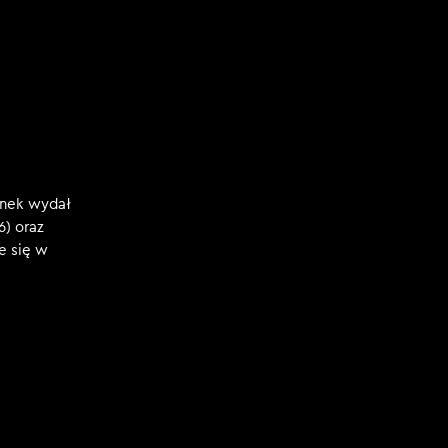
anek wydał
6) oraz
e się w