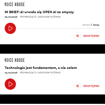
IN BRIEF: AI urwało się OPEN AI ze smyczy
25.07.2026
PROWADZĄCY: JAROSŁAW KUŹNIAR
00:00
/
05:54
UDOSTĘPNIJ
Technologia jest fundamentem, a nie celem
24.07.2026
PROWADZĄCY: JAROSŁAW KUŹNIAR
UDOSTĘPNIJ