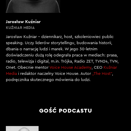
Jarosław Kuźniar
KUŹNIAR MEDIA
Jarosław Kuźniar – dziennikarz, host, szkoleniowiec public
speaking. Uczy liderów storytellingu, budowania historii,
dbania o narrację ludzi i marek. W jego 30-letnim
doświadczeniu dużą rolę odegrała praca w mediach: prasa,
radio, telewizja i digital, m.in. Trójka, Radio ZET, TVN24, TVN,
Onet. Obecnie mentor
Voice House Academy
, CEO
Kuźniar
Media
i redaktor naczelny Voice House. Autor
„The Host”
,
podręcznika skutecznego mówienia do ludzi.
GOŚĆ PODCASTU