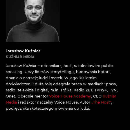
Jarosław Kuźniar
KUŹNIAR MEDIA
Jarosław Kuźniar – dziennikarz, host, szkoleniowiec public
speaking. Uczy liderów storytellingu, budowania historii,
dbania o narrację ludzi i marek. W jego 30-letnim
doświadczeniu dużą rolę odegrała praca w mediach: prasa,
radio, telewizja i digital, m.in. Trójka, Radio ZET, TVN24, TVN,
Onet. Obecnie mentor
Voice House Academy
, CEO
Kuźniar
Media
i redaktor naczelny Voice House. Autor
„The Host”
,
podręcznika skutecznego mówienia do ludzi.