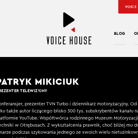
VOICE
BLOG
O
PATRYK MIKICIUK
REZENTER TELEWIZYJNY
onferansjer, prezenter TVN Turbo i dziennikarz motoryzacyjny. Od
oku także autor liczącego blisko 300 tys. subskrybentów kanału n
latformie YouTube. Współtwórca rodzinnego Muzeum Motoryzacji
echniki w Otrębusach. Z wykształcenia prawnik, choć bliżej mu d
marze podczas szykowania jednego ze swoich wielu nietuzinkow