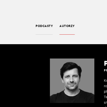
PODCASTY
AUTORZY
P
K
r
p
T
s