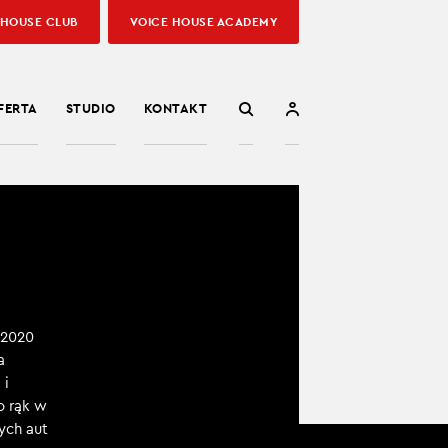
 HOUSE CLUB
VOICE HOUSE ACADEMY
FERTA
STUDIO
KONTAKT
 2020
a
 i
o rąk w
ych aut