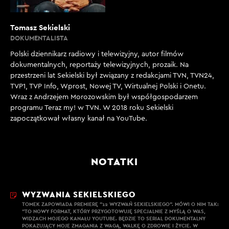
chcę teraz wystąpić w roli gościa, który powie, ale
kochany, powinieneś widzieć, ale myślę sobie, żadne
Tomasz Sekielski
odkrycie, to jest jednak długi czas, nie? Kiedy
DOKUMENTALISTA
dochodzisz do tego momentu, kiedy już wiesz, że
Polski dziennikarz radiowy i telewizyjny, autor filmów
jest krytycznie.
dokumentalnych, reportaży telewizyjnych, prozaik. Na
przestrzeni lat Sekielski był związany z redakcjami TVN, TVN24,
[00:03:47]
TVP1, TVP Info, Wprost, Nowej TV, Wirtualnej Polski i Onetu.
T. SEKIELSKI: No tak, ale oszukujesz siebie, w ten
Wraz z Andrzejem Morozowskim był współgospodarzem
programu Teraz my! w TVN. W 2018 roku Sekielski
sposób, że, no wiadomo, że rzeczy się zstępują po
zapoczątkował własny kanał na YouTube.
każdym praniu i kupujesz sobie rozmiar większe. Wiesz,
ze mną był też taki problem, ja już odkładam na bok
powody, które sprawiły, że na przykład zajadałem
stres, [00:04:07] albo niezdrowo się w ogóle
NOTATKI
odżywiałem, nieregularnie, ale też, wiesz, było coś
takiego, że przez moje 15 lat pracy w TVN-ie, mimo że
WYZWANIA SEKIELSKIEGO
tyłem, chudłem, to jak tyłem to nikt nigdy nie miał do
TOMEK ZAPOWIADA PREMIERĘ "12 WYZWAŃ SEKIELSKIEGO". MÓWI O NIM TAK:
mnie tam pretensji. A sam wiesz, że w telewizji.
"TO NOWY FORMAT, KTÓRY PRZYGOTOWUJĘ SPECJALNIE Z MYŚLĄ O WAS,
WIDZACH MOJEGO KANAŁU YOUTUBE. BĘDZIE TO SERIAL DOKUMENTALNY
POKAZUJĄCY MOJE ZMAGANIA Z WAGĄ, WALKĘ O ZDROWIE I ŻYCIE. W