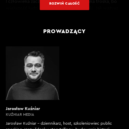
I człowieka zaczyna irytować czasami taka troska, bo
ROZWIŃ CAŁOŚĆ
większość ludzi pyta rzeczywiście z troski. Jak ważysz
tam…
[00:02:42]
PROWADZĄCY
REDAKTOR J. KUŹNIAR: No tak.
- [00:02:43
T. SEKIELSKI: Tyle, ile ja ważyłem, czyli 187 kilogramów
w szczytowym momencie, no to, to już jest bardzo
niebezpieczne dla zdrowia, taka otyłość olbrzymia.
[00:02:54]
REDAKTOR J.KUŹNIAR: Ale to miałeś wrażenie, że to z
troski? Czy z takiego pytania trochę podskórnego.
Jarosław Kuźniar
[00:02:57]
KUŹNIAR MEDIA
T. SEKIELSKI: Większość osób z troski
Jarosław Kuźniar – dziennikarz, host, szkoleniowiec public