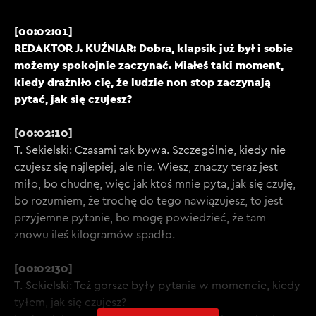
[00:02:01]
REDAKTOR J. KUŹNIAR: Dobra, klapsik już był i sobie
możemy spokojnie zaczynać. Miałeś taki moment,
kiedy drażniło cię, że ludzie non stop zaczynają
pytać, jak się czujesz?
[00:02:10]
T. Sekielski: Czasami tak bywa. Szczególnie, kiedy nie
czujesz się najlepiej, ale nie. Wiesz, znaczy teraz jest
miło, bo chudnę, więc jak ktoś mnie pyta, jak się czuję,
bo rozumiem, że trochę do tego nawiązujesz, to jest
przyjemne pytanie, bo mogę powiedzieć, że tam
znowu ileś kilogramów spadło.
[00:02:30]
T. Sekielski: Też gorsze były pytania w momencie, kiedy
tyłem, jak się czujesz?