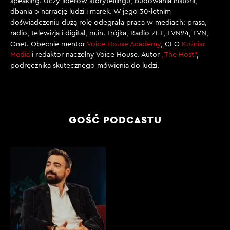
speaking. Uczy liderów storytellingu, budowania historii,
[00:02:58]
dbania o narrację ludzi i marek. W jego 30-letnim
REDAKTOR J.KUŹNIAR: Jak mogłeś?
doświadczeniu dużą rolę odegrała praca w mediach: prasa,
radio, telewizja i digital, m.in. Trójka, Radio ZET, TVN24, TVN,
[00:02:59]
Onet. Obecnie mentor
Voice House Academy
, CEO
Kuźniar
Media
i redaktor naczelny Voice House. Autor
„The Host”
,
T. SEKIELSKI: Większość osób z troski, no bo
podręcznika skutecznego mówienia do ludzi.
rzeczywiście było widać, że tak powiem, że ledwo
funkcjonuję momentami. Myślę, że wówczas przejście
kilometra zabrałoby mi tyle, ile Tobie przebiegnięcie
nowojorskiego maratonu, więc taka była moja
GOŚĆ PODCASTU
kondycja, nie było dobrze.
[00:03:17]
I wtedy mnie irytowały te pytania, choć wiedziałem, że
wynikają z troski, ale irytowały mnie, wiesz, dlatego, że
przypominały mi jak źle jest ze mną, w jak złym
momencie, jeżeli chodzi o zdrowie się znalazłem.
[00:03:33]
REDAKTOR J.KUŹNIAR: Ale przecież to nie, ja też nie