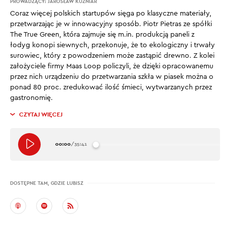
PROWADZĄCY:
JAROSŁAW KUŹNIAR
Coraz więcej polskich startupów sięga po klasyczne materiały,
przetwarzając je w innowacyjny sposób. Piotr Pietras ze spółki
The True Green, która zajmuje się m.in. produkcją paneli z
łodyg konopi siewnych, przekonuje, że to ekologiczny i trwały
surowiec, który z powodzeniem może zastąpić drewno. Z kolei
założyciele firmy Maas Loop policzyli, że dzięki opracowanemu
przez nich urządzeniu do przetwarzania szkła w piasek można o
ponad 80 proc. zredukować ilość śmieci, wytwarzanych przez
gastronomię.
CZYTAJ WIĘCEJ
00:00
/
35:41
DOSTĘPNE TAM, GDZIE LUBISZ