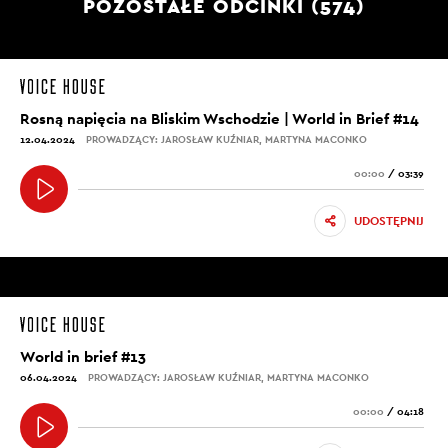
POZOSTAŁE ODCINKI (574)
Rosną napięcia na Bliskim Wschodzie | World in Brief #14
12.04.2024
PROWADZĄCY: JAROSŁAW KUŹNIAR, MARTYNA MACONKO
00:00
/
03:39
UDOSTĘPNIJ
World in brief #13
06.04.2024
PROWADZĄCY: JAROSŁAW KUŹNIAR, MARTYNA MACONKO
00:00
/
04:18