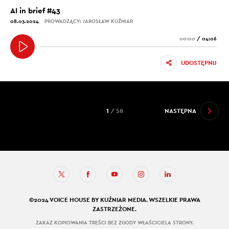
AI in brief #43
08.03.2024
PROWADZĄCY: JAROSŁAW KUŹNIAR
00:00
/
04:06
UDOSTĘPNIJ
1
/ 58
NASTĘPNA
©2024 VOICE HOUSE BY KUŹNIAR MEDIA. WSZELKIE PRAWA
ZASTRZEŻONE.
ZAKAZ KOPIOWANIA TREŚCI BEZ ZGODY WŁAŚCICIELA STRONY.