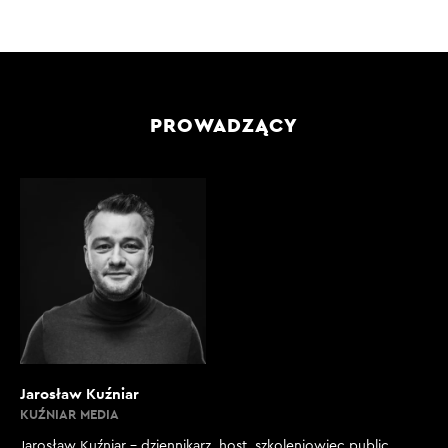
PROWADZĄCY
Jarosław Kuźniar
KUŹNIAR MEDIA
Jarosław Kuźniar – dziennikarz, host, szkoleniowiec public