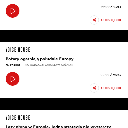
00:00
/
04:53
UDOSTĘPNIJ
Pożary ogarniają południe Europy
31.07.2026
PROWADZĄCY: JAROSŁAW KUŹNIAR
00:00
/
04:44
UDOSTĘPNIJ
Lasy płoną w Europie. Jedna strategia nie wystarczy