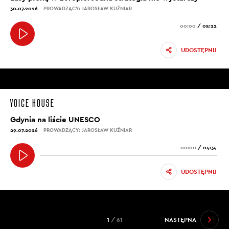
30.07.2026
PROWADZĄCY: JAROSŁAW KUŹNIAR
00:00
/
05:22
UDOSTĘPNIJ
Gdynia na liście UNESCO
29.07.2026
PROWADZĄCY: JAROSŁAW KUŹNIAR
00:00
/
04:34
UDOSTĘPNIJ
1
/ 61
NASTĘPNA