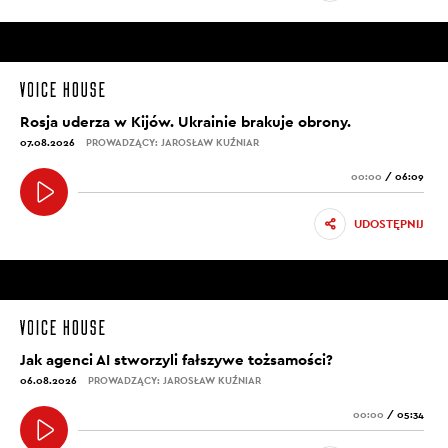
Rosja uderza w Kijów. Ukrainie brakuje obrony.
07.08.2026
PROWADZĄCY: JAROSŁAW KUŹNIAR
00:00
/
06:09
UDOSTĘPNIJ
Jak agenci AI stworzyli fałszywe tożsamości?
06.08.2026
PROWADZĄCY: JAROSŁAW KUŹNIAR
00:00
/
05:34