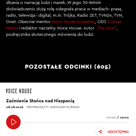
dbania o narrację ludzi i marek. W jego 30-letnim
doświadczeniu dużą rolę odegrała praca w mediach: prasa,
radio, telewizja i digital, m.in. Trójka, Radio ZET, TVN24, TVN,
Onet. Obecnie mentor
Voice House Academy
, CEO
Kuźniar
Media
i redaktor naczelny Voice House. Autor
„The Host”
,
podręcznika skutecznego mówienia do ludzi.
POZOSTAŁE ODCINKI (605)
Zaćmienie Słońca nad Hiszpanią
08.08.2026
PROWADZĄCY: JAROSŁAW KUŹNIAR
00:00
/
05:02
UDOSTĘPNIJ