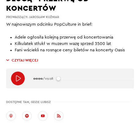
KONCERTÓW
PROWADZĄCY:
JAROSŁAW KUŹNIAR
W najnowszym odcinku PopCulture in brief:
Adele ogłosiła kolejną przerwę od koncertowania
Kilkulatek stłukł w muzeum wazę sprzed 3500 lat
Fani wściekli na rosnące ceny biletów na koncerty Oasis
CZYTAJ WIĘCEJ
00:00
/
05:38
DOSTĘPNE TAM, GDZIE LUBISZ