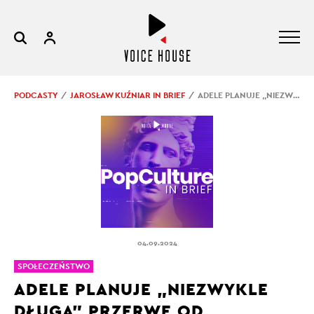
PODCASTY
JAROSŁAW KUŹNIAR IN BRIEF
ADELE PLANUJE „NIEZWYKLE DŁUGĄ” PRZERWĘ OD KONCERTÓW
04.09.2024
SPOŁECZEŃSTWO
ADELE PLANUJE „NIEZWYKLE
DŁUGĄ” PRZERWĘ OD