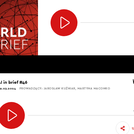
I in brief #46
9.03.2024
PROWADZĄCY: JAROSŁAW KUŹNIAR, MARTYNA MACONKO