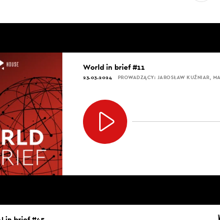
World in brief #11
23.03.2024
PROWADZĄCY: JAROSŁAW KUŹNIAR, 
I in brief #45