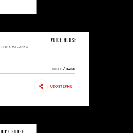
MARTYNA MACONKO
00:00
/
04:12
UDOSTĘPNIJ