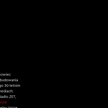
niowiec
, budowania
ego 30-letnim
mediach:
 Radio ZET,
ouse
zelny Voice