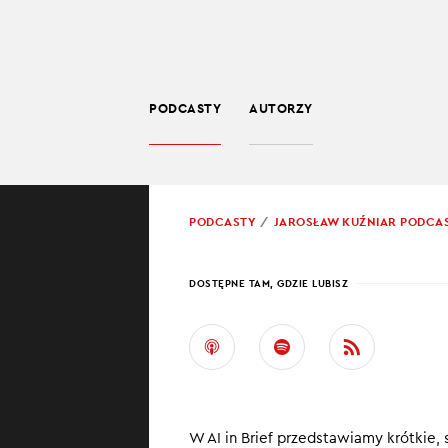
PODCASTY
AUTORZY
SPOŁECZEŃSTWO
POWRÓT
PODCASTY
JAROSŁAW KUŹNIAR PODCA
PROWADZĄCY:
JARO
DOSTĘPNE TAM, GDZIE LUBISZ
AI IN
W najnowszym od
w jaki spos
W AI in Brief przedstawiamy krótkie
jak technol