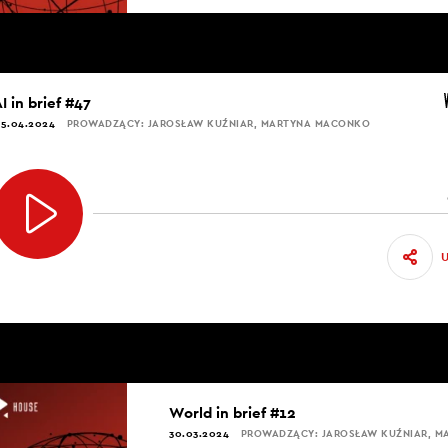
I in brief #47
5.04.2024
PROWADZĄCY: JAROSŁAW KUŹNIAR, MARTYNA MACONKO
World in brief #12
30.03.2024
PROWADZĄCY: JAROSŁAW KUŹNIAR, 