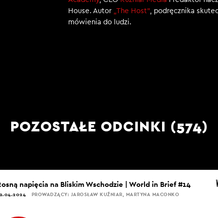
House. Autor
„The Host”
, podręcznika skut
mówienia do ludzi.
POZOSTAŁE ODCINKI (574)
Rosną napięcia na Bliskim Wschodzie | World in Brief #14
2.04.2024
PROWADZĄCY: JAROSŁAW KUŹNIAR, MARTYNA MACONKO