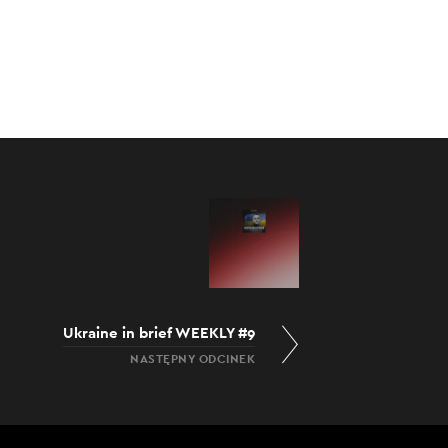
:00
/
04:12
Ukraine in brief WEEKLY #9
NASTĘPNY ODCINEK