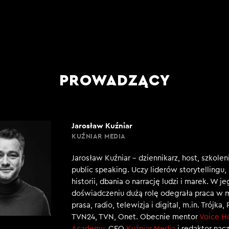
PROWADZĄCY
Jarosław Kuźniar
KUŹNIAR MEDIA
Jarosław Kuźniar – dziennikarz, host, szkole
public speaking. Uczy liderów storytellingu
historii, dbania o narrację ludzi i marek. W j
doświadczeniu dużą rolę odegrała praca w 
prasa, radio, telewizja i digital, m.in. Trójka,
TVN24, TVN, Onet. Obecnie mentor
Voice H
Academy
, CEO
Kuźniar Media
i redaktor nac