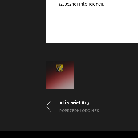
sztucznej inteligencji.
dlaczego ap
AI in brief #13
POPRZEDNI ODCINEK