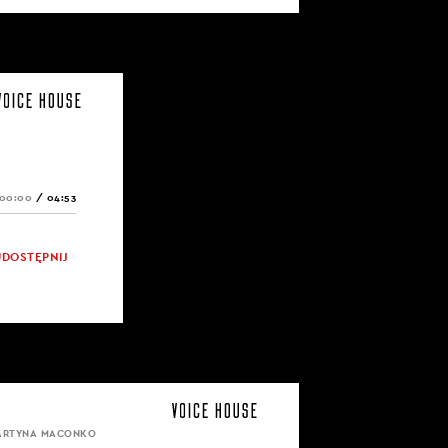
00:00
/
04:53
UDOSTĘPNIJ
MARTYNA MACONKO