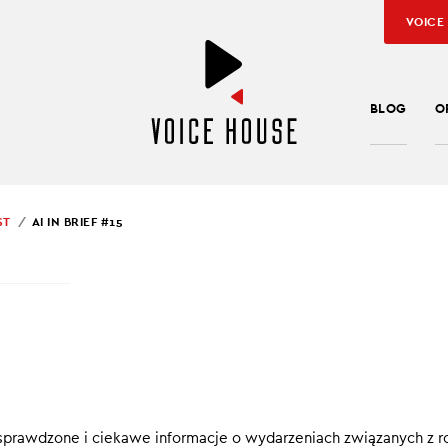
VOICE
BLOG
O
ST
AI IN BRIEF #15
SŁAW KUŹNIAR
 BRIEF #15
cinku AI in brief:
ób naukowcy odtworzyli piosenkę Pink Floyd?
, sprawdzone i ciekawe informacje o wydarzeniach związanych z
ogia może pomóc w ochronie różnorodności biologicznej?