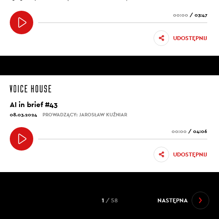
00:00
/
03:47
UDOSTĘPNIJ
AI in brief #43
08.03.2024
PROWADZĄCY: JAROSŁAW KUŹNIAR
00:00
/
04:06
UDOSTĘPNIJ
1
/ 58
NASTĘPNA