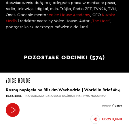
doświadczeniu dużą rolę odegrała praca w mediach: prasa,
radio, telewizja i digital, m.in. Trójka, Radio ZET, TVN24, TVN,
Onet. Obecnie mentor
Voice House Academy
, CEO
Kuźniar
Media
i redaktor naczelny Voice House. Autor
„The Host”
,
podręcznika skutecznego mówienia do ludzi.
POZOSTAŁE ODCINKI (574)
Rosną napięcia na Bliskim Wschodzie | World in Brief #14
12.04.2024
PROWADZĄCY: JAROSŁAW KUŹNIAR, MARTYNA MACONKO
00:00
/
03:39
UDOSTĘPNIJ