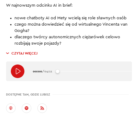
W najnowszym odcinku AI in brief:
nowe chatboty AI od Mety wcielą się role sławnych osób
czego można dowiedzieć się od wirtualnego Vincenta van
Gogha?
dlaczego twórcy autonomicznych ciężarówek celowo
rozbijają swoje pojazdy?
CZYTAJ WIĘCEJ
00:00
/
04:11
DOSTĘPNE TAM, GDZIE LUBISZ