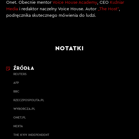
Onet. Obecnie mentor
Voice House Academy
, CEO
Kuźniar
Media
i redaktor naczelny Voice House. Autor
„The Host”
,
podręcznika skutecznego mówienia do ludzi.
NOTATKI
ŹRÓDŁA
REUTERS
AFP
BBC
RZECZPOSPOLITA.PL
WYBORCZA.PL
ONET.PL
NEXTA
THE KYIV INDEPENDENT