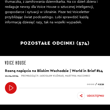
tłumaczka, z zamiłowania dziennikarka. Na co dzień zbiera i
redaguje newsy dla Voice House o sztucznej inteligencji,
gospodarce i sytuacji w Ukrainie. Pisze też Voiceletter
przybliżając świat podcastingu. Lubi sprawdzić każdą
informację dziesięć razy, tak na wszelki wypadek.
POZOSTAŁE ODCINKI (574)
Rosną napięcia na Bliskim Wschodzie | World in Brief #14
12.04.2024
PROWADZĄCY: JAROSŁAW KUŹNIAR, MARTYNA MACONKO
00:00
/
03:39
UDOSTĘPNIJ