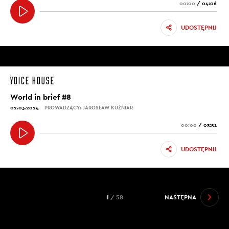
00:00
/
04:06
UDOSTĘPNIJ
World in brief #8
02.03.2024
PROWADZĄCY: JAROSŁAW KUŹNIAR
00:00
/
03:51
UDOSTĘPNIJ
1
/ 58
NASTĘPNA