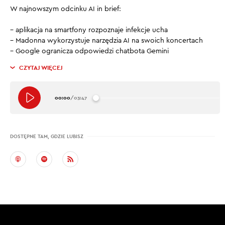
W najnowszym odcinku AI in brief:
– aplikacja na smartfony rozpoznaje infekcje ucha
– Madonna wykorzystuje narzędzia AI na swoich koncertach
– Google ogranicza odpowiedzi chatbota Gemini
CZYTAJ WIĘCEJ
00:00
/
03:47
DOSTĘPNE TAM, GDZIE LUBISZ