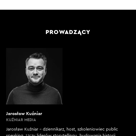
PROWADZĄCY
Jarosław Kuźniar
KUŹNIAR MEDIA
Jarosław Kuźniar – dziennikarz, host, szkoleniowiec public
speaking. Uczy liderów storytellingu, budowania historii,