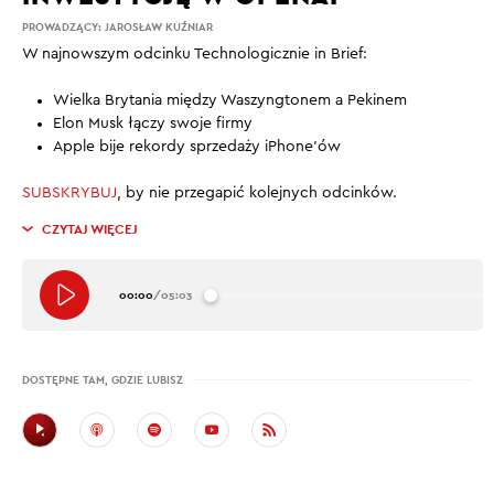
PROWADZĄCY:
JAROSŁAW KUŹNIAR
W najnowszym odcinku Technologicznie in Brief:
Wielka Brytania między Waszyngtonem a Pekinem
Elon Musk łączy swoje firmy
Apple bije rekordy sprzedaży iPhone’ów
SUBSKRYBUJ
, by nie przegapić kolejnych odcinków.
CZYTAJ WIĘCEJ
00:00
/
05:03
DOSTĘPNE TAM, GDZIE LUBISZ