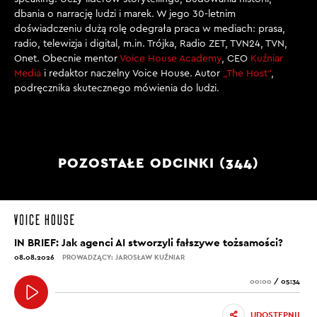
dbania o narrację ludzi i marek. W jego 30-letnim
doświadczeniu dużą rolę odegrała praca w mediach: prasa,
radio, telewizja i digital, m.in. Trójka, Radio ZET, TVN24, TVN,
Onet. Obecnie mentor
Voice House Academy
, CEO
Kuźniar
Media
i redaktor naczelny Voice House. Autor
„The Host”
,
podręcznika skutecznego mówienia do ludzi.
POZOSTAŁE ODCINKI (344)
IN BRIEF: Jak agenci AI stworzyli fałszywe tożsamości?
08.08.2026
PROWADZĄCY: JAROSŁAW KUŹNIAR
00:00
/
05:34
UDOSTĘPNIJ