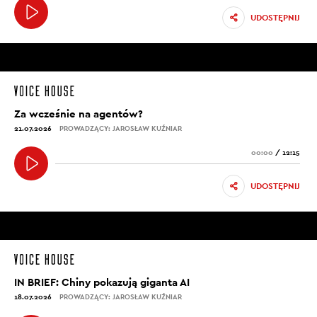
UDOSTĘPNIJ
Za wcześnie na agentów?
21.07.2026
PROWADZĄCY: JAROSŁAW KUŹNIAR
00:00
/
12:15
UDOSTĘPNIJ
IN BRIEF: Chiny pokazują giganta AI
18.07.2026
PROWADZĄCY: JAROSŁAW KUŹNIAR