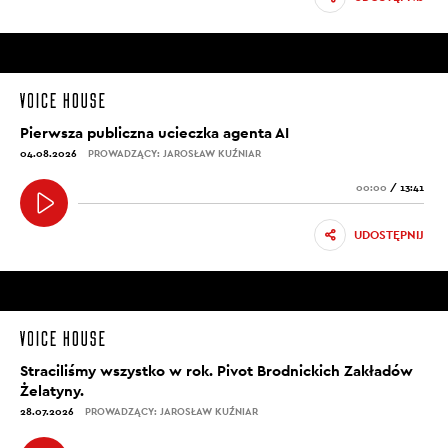
Pierwsza publiczna ucieczka agenta AI
04.08.2026
PROWADZĄCY: JAROSŁAW KUŹNIAR
00:00
/
13:41
UDOSTĘPNIJ
Straciliśmy wszystko w rok. Pivot Brodnickich Zakładów
Żelatyny.
28.07.2026
PROWADZĄCY: JAROSŁAW KUŹNIAR