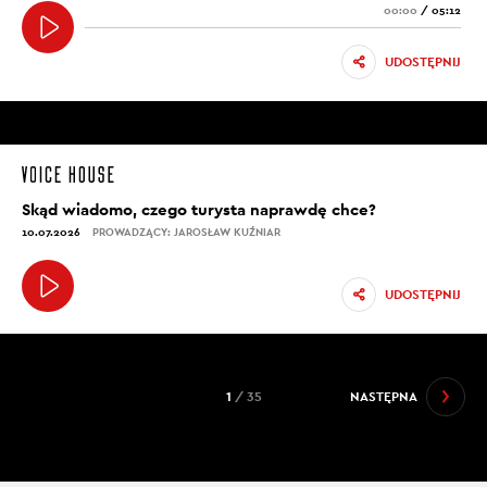
00:00
/
05:12
UDOSTĘPNIJ
Skąd wiadomo, czego turysta naprawdę chce?
10.07.2026
PROWADZĄCY: JAROSŁAW KUŹNIAR
UDOSTĘPNIJ
1
/ 35
NASTĘPNA