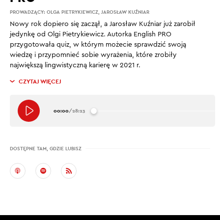
PROWADZĄCY:
OLGA PIETRYKIEWICZ
,
JAROSŁAW KUŹNIAR
Nowy rok dopiero się zaczął, a Jarosław Kuźniar już zarobił
jedynkę od Olgi Pietrykiewicz. Autorka English PRO
przygotowała quiz, w którym możecie sprawdzić swoją
wiedzę i przypomnieć sobie wyrażenia, które zrobiły
największą lingwistyczną karierę w 2021 r.
CZYTAJ WIĘCEJ
00:00
/
28:23
DOSTĘPNE TAM, GDZIE LUBISZ