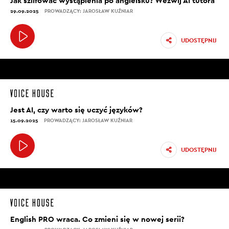
Jak szlifować wystąpienia po angielsku? Wezwij AI tutora
29.09.2025
PROWADZĄCY: JAROSŁAW KUŹNIAR
UDOSTĘPNIJ
Jest AI, czy warto się uczyć języków?
15.09.2025
PROWADZĄCY: JAROSŁAW KUŹNIAR
UDOSTĘPNIJ
English PRO wraca. Co zmieni się w nowej serii?