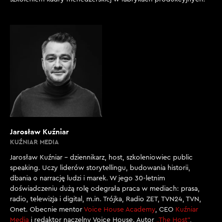
Jarosław Kuźniar
KUŹNIAR MEDIA
Jarosław Kuźniar – dziennikarz, host, szkoleniowiec public
speaking. Uczy liderów storytellingu, budowania historii,
dbania o narrację ludzi i marek. W jego 30-letnim
doświadczeniu dużą rolę odegrała praca w mediach: prasa,
radio, telewizja i digital, m.in. Trójka, Radio ZET, TVN24, TVN,
Onet. Obecnie mentor
Voice House Academy
, CEO
Kuźniar
Media
i redaktor naczelny Voice House. Autor
„The Host”
,