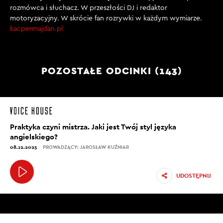
rozmówca i słuchacz. W przeszłości DJ i redaktor
motoryzacyjny. W skrócie fan rozrywki w każdym wymiarze.
kacpermajdan.pl
POZOSTAŁE ODCINKI (143)
Praktyka czyni mistrza. Jaki jest Twój styl języka
angielskiego?
08.12.2025
PROWADZĄCY: JAROSŁAW KUŹNIAR
UDOSTĘPNIJ