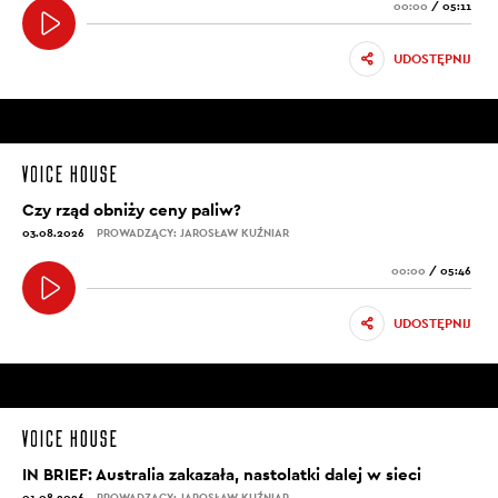
00:00
/
05:11
UDOSTĘPNIJ
Czy rząd obniży ceny paliw?
03.08.2026
PROWADZĄCY: JAROSŁAW KUŹNIAR
00:00
/
05:46
UDOSTĘPNIJ
IN BRIEF: Australia zakazała, nastolatki dalej w sieci
01.08.2026
PROWADZĄCY: JAROSŁAW KUŹNIAR