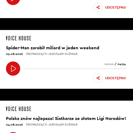
UDOSTĘPNIJ
Spider-Man zarobił miliard w jeden weekend
05.08.2026
PROWADZĄCY: JAROSŁAW KUŹNIAR
00:00
/
04:54
UDOSTĘPNIJ
Polska znów najlepsza! Siatkarze ze złotem Ligi Narodów!
04.08.2026
PROWADZĄCY: JAROSŁAW KUŹNIAR