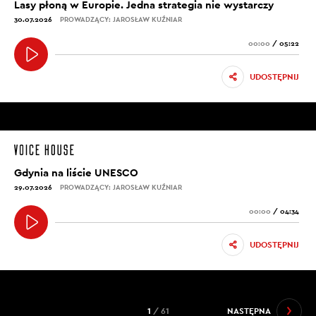
Lasy płoną w Europie. Jedna strategia nie wystarczy
30.07.2026
PROWADZĄCY: JAROSŁAW KUŹNIAR
00:00
/
05:22
UDOSTĘPNIJ
Gdynia na liście UNESCO
29.07.2026
PROWADZĄCY: JAROSŁAW KUŹNIAR
00:00
/
04:34
UDOSTĘPNIJ
1
/ 61
NASTĘPNA