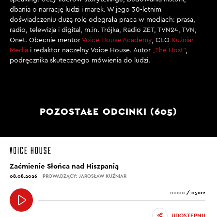
dbania o narrację ludzi i marek. W jego 30-letnim
doświadczeniu dużą rolę odegrała praca w mediach: prasa,
radio, telewizja i digital, m.in. Trójka, Radio ZET, TVN24, TVN,
Onet. Obecnie mentor
Voice House Academy
, CEO
Kuźniar
Media
i redaktor naczelny Voice House. Autor
„The Host”
,
podręcznika skutecznego mówienia do ludzi.
POZOSTAŁE ODCINKI (605)
Zaćmienie Słońca nad Hiszpanią
08.08.2026
PROWADZĄCY: JAROSŁAW KUŹNIAR
00:00
/
05:02
UDOSTĘPNIJ