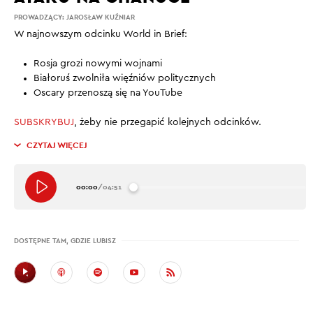
PROWADZĄCY:
JAROSŁAW KUŹNIAR
W najnowszym odcinku World in Brief:
Rosja grozi nowymi wojnami
Białoruś zwolniła więźniów politycznych
Oscary przenoszą się na YouTube
SUBSKRYBUJ
, żeby nie przegapić kolejnych odcinków.
CZYTAJ WIĘCEJ
00:00
/
04:51
DOSTĘPNE TAM, GDZIE LUBISZ