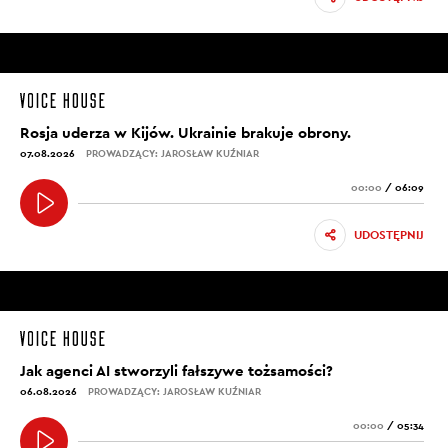
Rosja uderza w Kijów. Ukrainie brakuje obrony.
07.08.2026
PROWADZĄCY: JAROSŁAW KUŹNIAR
00:00
/
06:09
UDOSTĘPNIJ
Jak agenci AI stworzyli fałszywe tożsamości?
06.08.2026
PROWADZĄCY: JAROSŁAW KUŹNIAR
00:00
/
05:34