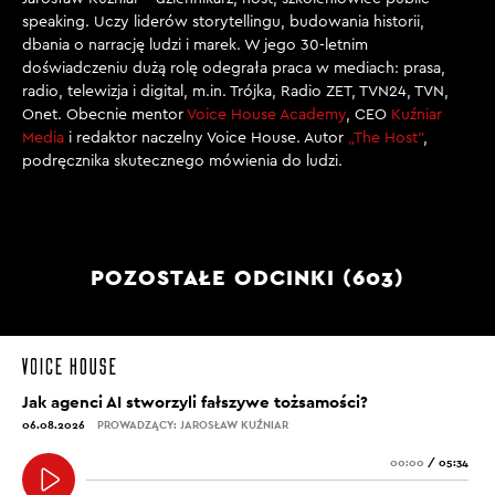
speaking. Uczy liderów storytellingu, budowania historii,
dbania o narrację ludzi i marek. W jego 30-letnim
doświadczeniu dużą rolę odegrała praca w mediach: prasa,
radio, telewizja i digital, m.in. Trójka, Radio ZET, TVN24, TVN,
Onet. Obecnie mentor
Voice House Academy
, CEO
Kuźniar
Media
i redaktor naczelny Voice House. Autor
„The Host”
,
podręcznika skutecznego mówienia do ludzi.
POZOSTAŁE ODCINKI (603)
Jak agenci AI stworzyli fałszywe tożsamości?
06.08.2026
PROWADZĄCY: JAROSŁAW KUŹNIAR
00:00
/
05:34