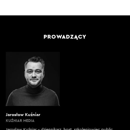
PROWADZĄCY
Jarosław Kuźniar
KUŹNIAR MEDIA
Jarosław Kuźniar – dziennikarz, host, szkoleniowiec public