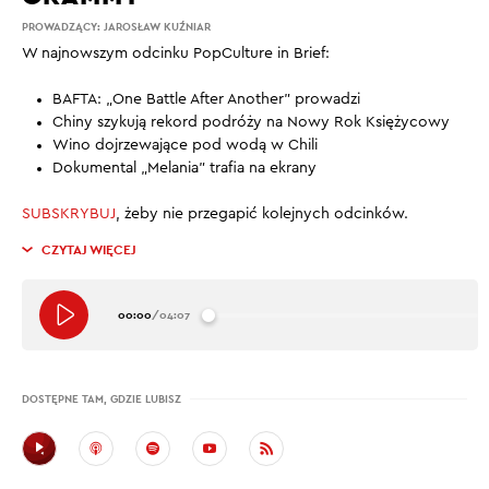
PROWADZĄCY:
JAROSŁAW KUŹNIAR
W najnowszym odcinku PopCulture in Brief:
BAFTA: „One Battle After Another” prowadzi
Chiny szykują rekord podróży na Nowy Rok Księżycowy
Wino dojrzewające pod wodą w Chili
Dokumental „Melania” trafia na ekrany
SUBSKRYBUJ
, żeby nie przegapić kolejnych odcinków.
CZYTAJ WIĘCEJ
00:00
/
04:07
DOSTĘPNE TAM, GDZIE LUBISZ