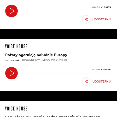
00:00
/
04:53
UDOSTĘPNIJ
Pożary ogarniają południe Europy
31.07.2026
PROWADZĄCY: JAROSŁAW KUŹNIAR
00:00
/
04:44
UDOSTĘPNIJ
Lasy płoną w Europie. Jedna strategia nie wystarczy