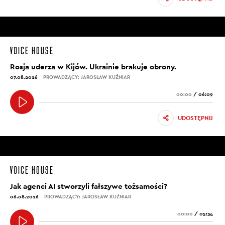
Rosja uderza w Kijów. Ukrainie brakuje obrony.
07.08.2026
PROWADZĄCY: JAROSŁAW KUŹNIAR
00:00
/
06:09
UDOSTĘPNIJ
Jak agenci AI stworzyli fałszywe tożsamości?
06.08.2026
PROWADZĄCY: JAROSŁAW KUŹNIAR
00:00
/
05:34