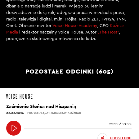
dbania o narrację ludzi i marek. W jego 30-letnim
doświadczeniu dużą rolę odegrała praca w mediach: prasa,
radio, telewizja i digital, m.in. Trójka, Radio ZET, TVN24, TVN,
Onet. Obecnie mentor
Voice House Academy
, CEO
Kuźniar
Media
i redaktor naczelny Voice House. Autor
„The Host”
,
podręcznika skutecznego mówienia do ludzi.
POZOSTAŁE ODCINKI (605)
Zaćmienie Słońca nad Hiszpanią
08.08.2026
PROWADZĄCY: JAROSŁAW KUŹNIAR
00:00
/
05:02
UDOSTĘPNIJ