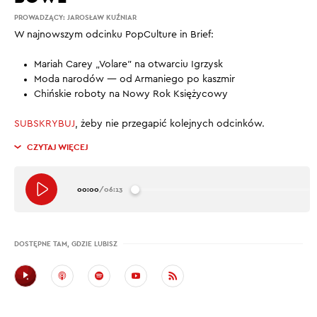
PROWADZĄCY:
JAROSŁAW KUŹNIAR
W najnowszym odcinku PopCulture in Brief:
Mariah Carey „Volare” na otwarciu Igrzysk
Moda narodów — od Armaniego po kaszmir
Chińskie roboty na Nowy Rok Księżycowy
SUBSKRYBUJ
, żeby nie przegapić kolejnych odcinków.
CZYTAJ WIĘCEJ
00:00
/
06:13
DOSTĘPNE TAM, GDZIE LUBISZ