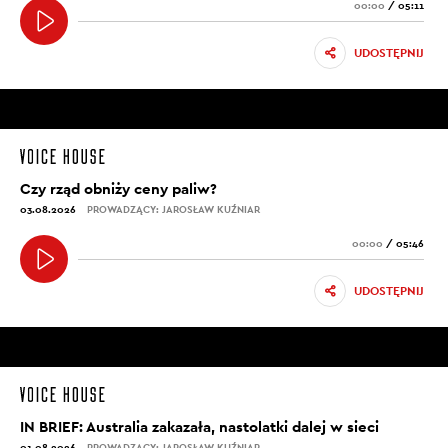
00:00
/
05:11
UDOSTĘPNIJ
Czy rząd obniży ceny paliw?
03.08.2026
PROWADZĄCY: JAROSŁAW KUŹNIAR
00:00
/
05:46
UDOSTĘPNIJ
IN BRIEF: Australia zakazała, nastolatki dalej w sieci
01.08.2026
PROWADZĄCY: JAROSŁAW KUŹNIAR