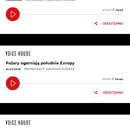
00:00
/
04:53
UDOSTĘPNIJ
Pożary ogarniają południe Europy
31.07.2026
PROWADZĄCY: JAROSŁAW KUŹNIAR
00:00
/
04:44
UDOSTĘPNIJ