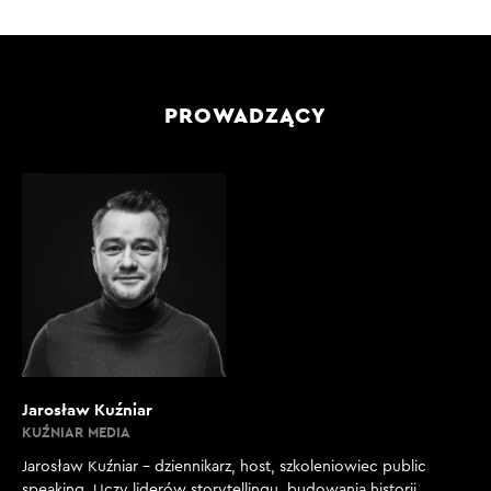
PROWADZĄCY
Jarosław Kuźniar
KUŹNIAR MEDIA
Jarosław Kuźniar – dziennikarz, host, szkoleniowiec public
speaking. Uczy liderów storytellingu, budowania historii,