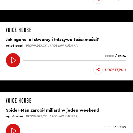
Jak agenci AI stworzyli fałszywe tożsamości?
06.08.2026
PROWADZĄCY: JAROSŁAW KUŹNIAR
00:00
/
05:34
UDOSTĘPNIJ
Spider-Man zarobił miliard w jeden weekend
05.08.2026
PROWADZĄCY: JAROSŁAW KUŹNIAR
00:00
/
04:54