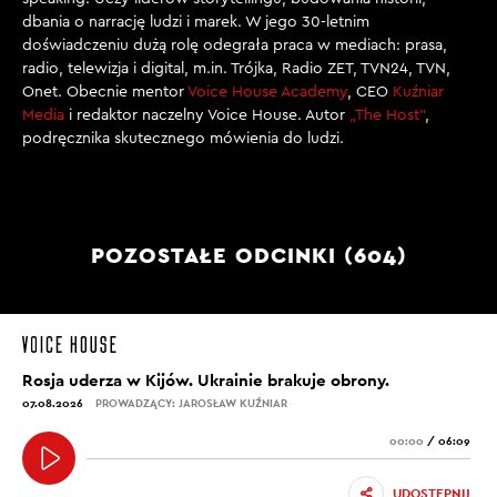
dbania o narrację ludzi i marek. W jego 30-letnim
doświadczeniu dużą rolę odegrała praca w mediach: prasa,
radio, telewizja i digital, m.in. Trójka, Radio ZET, TVN24, TVN,
Onet. Obecnie mentor
Voice House Academy
, CEO
Kuźniar
Media
i redaktor naczelny Voice House. Autor
„The Host”
,
podręcznika skutecznego mówienia do ludzi.
POZOSTAŁE ODCINKI (604)
Rosja uderza w Kijów. Ukrainie brakuje obrony.
07.08.2026
PROWADZĄCY: JAROSŁAW KUŹNIAR
00:00
/
06:09
UDOSTĘPNIJ