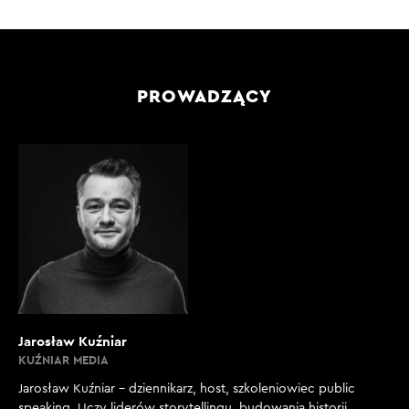
PROWADZĄCY
Jarosław Kuźniar
KUŹNIAR MEDIA
Jarosław Kuźniar – dziennikarz, host, szkoleniowiec public
speaking. Uczy liderów storytellingu, budowania historii,