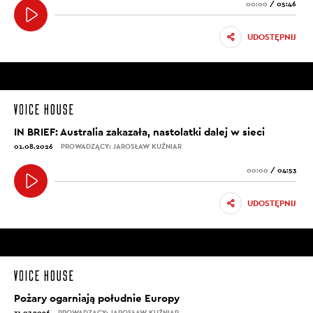
00:00
/
05:46
UDOSTĘPNIJ
IN BRIEF: Australia zakazała, nastolatki dalej w sieci
01.08.2026
PROWADZĄCY: JAROSŁAW KUŹNIAR
00:00
/
04:53
UDOSTĘPNIJ
Pożary ogarniają południe Europy
31.07.2026
PROWADZĄCY: JAROSŁAW KUŹNIAR