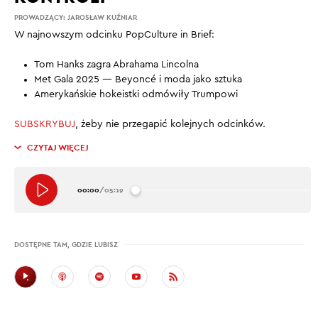
PROWADZĄCY:
JAROSŁAW KUŹNIAR
W najnowszym odcinku PopCulture in Brief:
Tom Hanks zagra Abrahama Lincolna
Met Gala 2025 — Beyoncé i moda jako sztuka
Amerykańskie hokeistki odmówiły Trumpowi
SUBSKRYBUJ
, żeby nie przegapić kolejnych odcinków.
CZYTAJ WIĘCEJ
00:00
/
05:19
DOSTĘPNE TAM, GDZIE LUBISZ