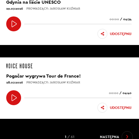
Gdynia na liście UNESCO
29.07.2026
PROWADZĄCY: JAROSŁAW KUŹNIAR
00:00
/
04:34
UDOSTĘPNIJ
Pogačar wygrywa Tour de France!
28.07.2026
PROWADZĄCY: JAROSŁAW KUŹNIAR
00:00
/
04:40
UDOSTĘPNIJ
1
/ 61
NASTĘPNA