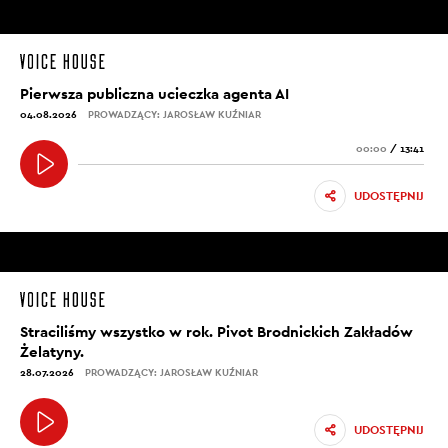
Pierwsza publiczna ucieczka agenta AI
04.08.2026
PROWADZĄCY: JAROSŁAW KUŹNIAR
00:00
/
13:41
UDOSTĘPNIJ
Straciliśmy wszystko w rok. Pivot Brodnickich Zakładów
Żelatyny.
28.07.2026
PROWADZĄCY: JAROSŁAW KUŹNIAR
UDOSTĘPNIJ