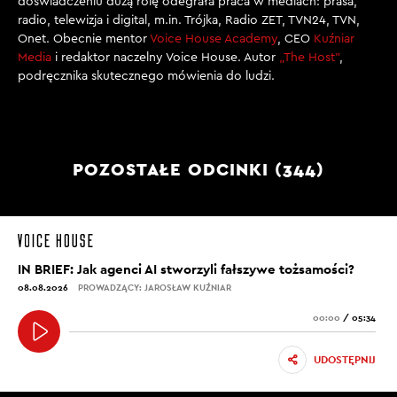
doświadczeniu dużą rolę odegrała praca w mediach: prasa,
radio, telewizja i digital, m.in. Trójka, Radio ZET, TVN24, TVN,
Onet. Obecnie mentor
Voice House Academy
, CEO
Kuźniar
Media
i redaktor naczelny Voice House. Autor
„The Host”
,
podręcznika skutecznego mówienia do ludzi.
POZOSTAŁE ODCINKI (344)
IN BRIEF: Jak agenci AI stworzyli fałszywe tożsamości?
08.08.2026
PROWADZĄCY: JAROSŁAW KUŹNIAR
00:00
/
05:34
UDOSTĘPNIJ