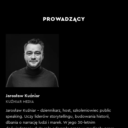
PROWADZĄCY
Jarosław Kuźniar
KUŹNIAR MEDIA
Jarosław Kuźniar – dziennikarz, host, szkoleniowiec public
speaking. Uczy liderów storytellingu, budowania historii,
dbania o narrację ludzi i marek. W jego 30-letnim