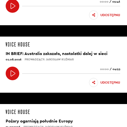
00:00
/
05:46
UDOSTĘPNIJ
IN BRIEF: Australia zakazała, nastolatki dalej w sieci
01.08.2026
PROWADZĄCY: JAROSŁAW KUŹNIAR
00:00
/
04:53
UDOSTĘPNIJ
Pożary ogarniają południe Europy
31.07.2026
PROWADZĄCY: JAROSŁAW KUŹNIAR