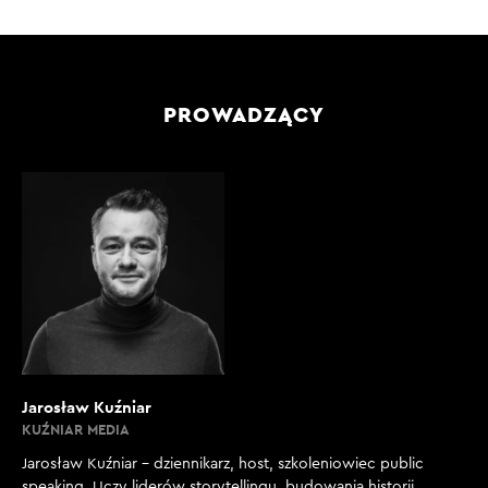
PROWADZĄCY
Jarosław Kuźniar
KUŹNIAR MEDIA
Jarosław Kuźniar – dziennikarz, host, szkoleniowiec public
speaking. Uczy liderów storytellingu, budowania historii,