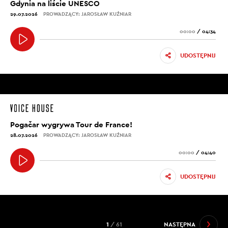
Gdynia na liście UNESCO
29.07.2026
PROWADZĄCY: JAROSŁAW KUŹNIAR
00:00
/
04:34
UDOSTĘPNIJ
Pogačar wygrywa Tour de France!
28.07.2026
PROWADZĄCY: JAROSŁAW KUŹNIAR
00:00
/
04:40
UDOSTĘPNIJ
1
/ 61
NASTĘPNA