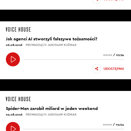
Jak agenci AI stworzyli fałszywe tożsamości?
06.08.2026
PROWADZĄCY: JAROSŁAW KUŹNIAR
00:00
/
05:34
UDOSTĘPNIJ
Spider-Man zarobił miliard w jeden weekend
05.08.2026
PROWADZĄCY: JAROSŁAW KUŹNIAR
00:00
/
04:54