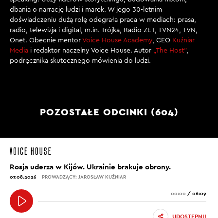
dbania o narrację ludzi i marek. W jego 30-letnim
doświadczeniu dużą rolę odegrała praca w mediach: prasa,
radio, telewizja i digital, m.in. Trójka, Radio ZET, TVN24, TVN,
Onet. Obecnie mentor
Voice House Academy
, CEO
Kuźniar
Media
i redaktor naczelny Voice House. Autor
„The Host”
,
podręcznika skutecznego mówienia do ludzi.
POZOSTAŁE ODCINKI (604)
Rosja uderza w Kijów. Ukrainie brakuje obrony.
07.08.2026
PROWADZĄCY: JAROSŁAW KUŹNIAR
00:00
/
06:09
UDOSTĘPNIJ