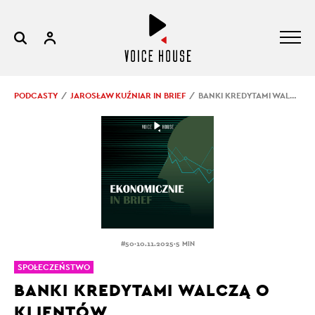
PODCASTY
JAROSŁAW KUŹNIAR IN BRIEF
BANKI KREDYTAMI WALCZĄ O KLIENTÓW
.
.
#50
10.11.2025
5 MIN
SPOŁECZEŃSTWO
BANKI KREDYTAMI WALCZĄ O
KLIENTÓW