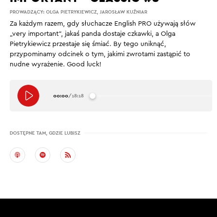
PROWADZĄCY:
OLGA PIETRYKIEWICZ
,
JAROSŁAW KUŹNIAR
Za każdym razem, gdy słuchacze English PRO używają słów
„very important”, jakaś panda dostaje czkawki, a Olga
Pietrykiewicz przestaje się śmiać. By tego uniknąć,
przypominamy odcinek o tym, jakimi zwrotami zastąpić to
nudne wyrażenie. Good luck!
00:00
/
18:18
DOSTĘPNE TAM, GDZIE LUBISZ