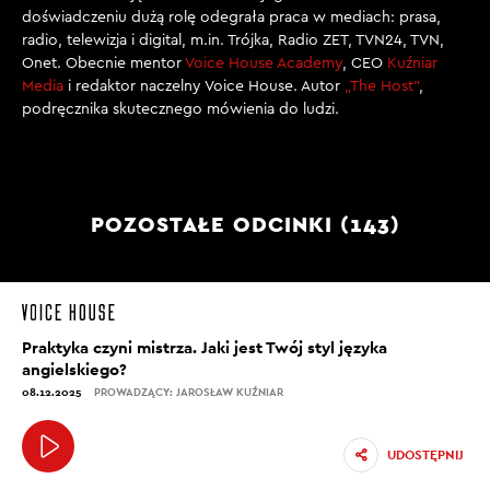
doświadczeniu dużą rolę odegrała praca w mediach: prasa,
radio, telewizja i digital, m.in. Trójka, Radio ZET, TVN24, TVN,
Onet. Obecnie mentor
Voice House Academy
, CEO
Kuźniar
Media
i redaktor naczelny Voice House. Autor
„The Host”
,
podręcznika skutecznego mówienia do ludzi.
POZOSTAŁE ODCINKI (143)
Praktyka czyni mistrza. Jaki jest Twój styl języka
angielskiego?
08.12.2025
PROWADZĄCY: JAROSŁAW KUŹNIAR
UDOSTĘPNIJ