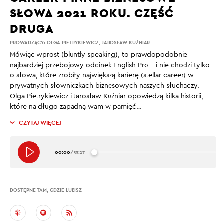
SŁOWA 2021 ROKU. CZĘŚĆ
DRUGA
PROWADZĄCY:
OLGA PIETRYKIEWICZ
,
JAROSŁAW KUŹNIAR
Mówiąc wprost (bluntly speaking), to prawdopodobnie
najbardziej przebojowy odcinek English Pro – i nie chodzi tylko
o słowa, które zrobiły największą karierę (stellar career) w
prywatnych słowniczkach biznesowych naszych słuchaczy.
Olga Pietrykiewicz i Jarosław Kuźniar opowiedzą kilka historii,
które na długo zapadną wam w pamięć…
CZYTAJ WIĘCEJ
00:00
/
33:17
DOSTĘPNE TAM, GDZIE LUBISZ