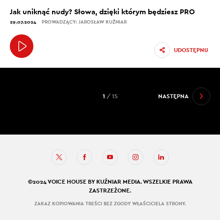
Jak uniknąć nudy? Słowa, dzięki którym będziesz PRO
29.07.2024
PROWADZĄCY: JAROSŁAW KUŹNIAR
UDOSTĘPNIJ
1
/ 15
NASTĘPNA
©2024 VOICE HOUSE BY KUŹNIAR MEDIA. WSZELKIE PRAWA
ZASTRZEŻONE.
ZAKAZ KOPIOWANIA TREŚCI BEZ ZGODY WŁAŚCICIELA STRONY.