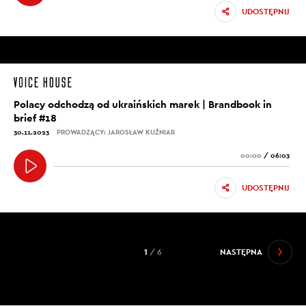
UDOSTĘPNIJ
Polacy odchodzą od ukraińskich marek | Brandbook in
brief #18
30.11.2023
PROWADZĄCY: JAROSŁAW KUŹNIAR
00:00
/
06:03
UDOSTĘPNIJ
1
/ 6
NASTĘPNA