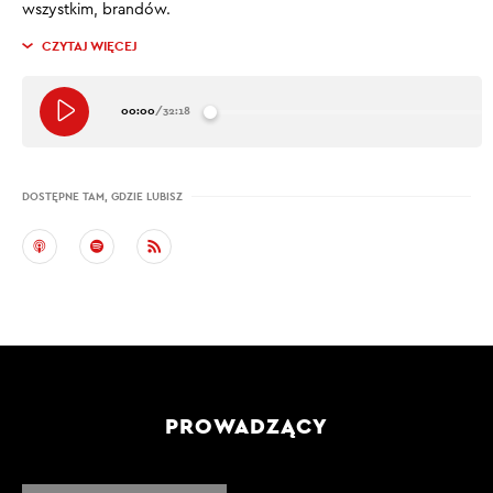
wszystkim, brandów.
CZYTAJ WIĘCEJ
00:00
/
32:18
DOSTĘPNE TAM, GDZIE LUBISZ
PROWADZĄCY