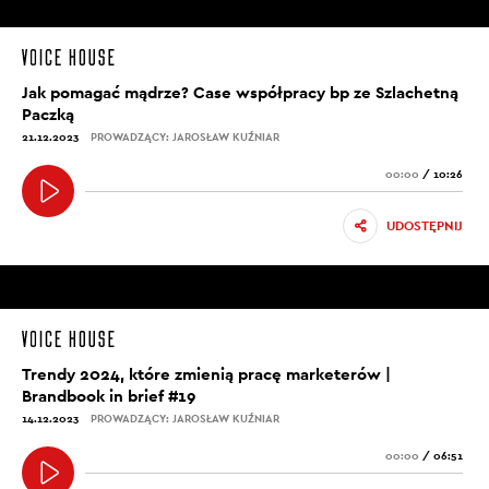
Jak pomagać mądrze? Case współpracy bp ze Szlachetną
Paczką
21.12.2023
PROWADZĄCY: JAROSŁAW KUŹNIAR
00:00
/
10:26
UDOSTĘPNIJ
Trendy 2024, które zmienią pracę marketerów |
Brandbook in brief #19
14.12.2023
PROWADZĄCY: JAROSŁAW KUŹNIAR
00:00
/
06:51