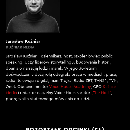
Jarosław Kuźniar
KUŹNIAR MEDIA
Jarosław Kuźniar – dziennikarz, host, szkoleniowiec public
speaking. Uczy liderów storytellingu, budowania historii,
dbania o narrację ludzi i marek. W jego 30-letnim
doświadczeniu dużą rolę odegrała praca w mediach: prasa,
radio, telewizja i digital, m.in. Trójka, Radio ZET, TVN24, TVN,
Onet. Obecnie mentor
Voice House Academy
, CEO
Kuźniar
Media
i redaktor naczelny Voice House. Autor
„The Host”
,
podręcznika skutecznego mówienia do ludzi.
POZOSTAŁE ODCINKI (54)