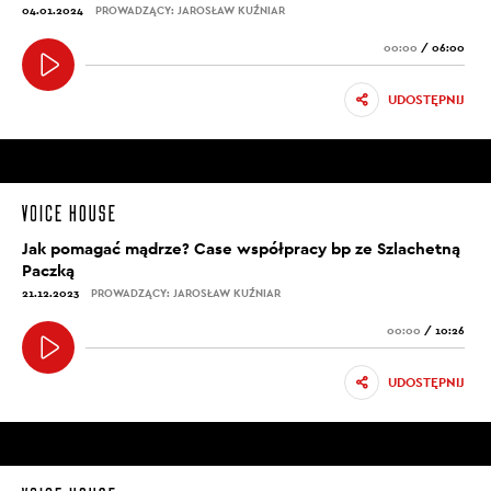
04.01.2024
PROWADZĄCY: JAROSŁAW KUŹNIAR
00:00
/
06:00
UDOSTĘPNIJ
Jak pomagać mądrze? Case współpracy bp ze Szlachetną
Paczką
21.12.2023
PROWADZĄCY: JAROSŁAW KUŹNIAR
00:00
/
10:26
UDOSTĘPNIJ