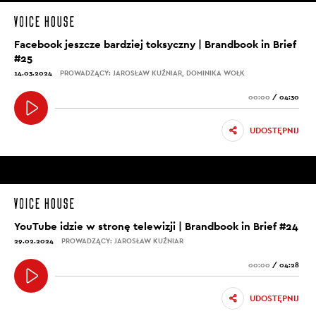
Facebook jeszcze bardziej toksyczny | Brandbook in Brief
#25
14.03.2024
PROWADZĄCY: JAROSŁAW KUŹNIAR, DOMINIKA WOŁK
00:00
/
04:30
UDOSTĘPNIJ
YouTube idzie w stronę telewizji | Brandbook in Brief #24
29.02.2024
PROWADZĄCY: JAROSŁAW KUŹNIAR
00:00
/
04:28
UDOSTĘPNIJ