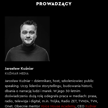
PROWADZĄCY
Jarosław Kuźniar
KUŹNIAR MEDIA
Jarosław Kuźniar – dziennikarz, host, szkoleniowiec public
speaking. Uczy liderów storytellingu, budowania historii,
dbania o narrację ludzi i marek. W jego 30-letnim
doświadczeniu dużą rolę odegrała praca w mediach: prasa,
radio, telewizja i digital, m.in. Trójka, Radio ZET, TVN24, TVN,
Onet. Obecnie mentor
Voice House Academy
, CEO
Kuźniar