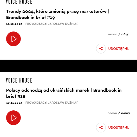
Trendy 2024, które zmienią pracę marketerów |
Brandbook in brief #19
14.12.2023
PROWADZĄCY: JAROSŁAW KUŹNIAR
00:00
/
06:51
UDOSTĘPNIJ
Polacy odchodzą od ukraińskich marek | Brandbook in
brief #18
30.11.2023
PROWADZĄCY: JAROSŁAW KUŹNIAR
00:00
/
06:03
UDOSTĘPNIJ