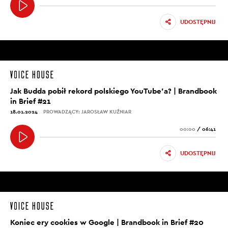
UDOSTĘPNIJ
Jak Budda pobił rekord polskiego YouTube’a? | Brandbook
in Brief #21
18.01.2024
PROWADZĄCY: JAROSŁAW KUŹNIAR
00:00
/
06:41
UDOSTĘPNIJ
Koniec ery cookies w Google | Brandbook in Brief #20