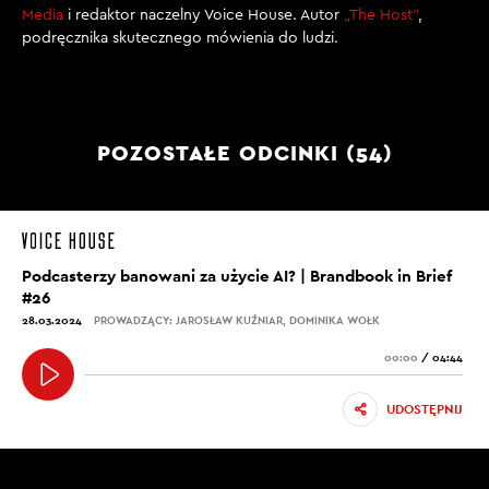
Media
i redaktor naczelny Voice House. Autor
„The Host”
,
podręcznika skutecznego mówienia do ludzi.
POZOSTAŁE ODCINKI (54)
Podcasterzy banowani za użycie AI? | Brandbook in Brief
#26
28.03.2024
PROWADZĄCY: JAROSŁAW KUŹNIAR, DOMINIKA WOŁK
00:00
/
04:44
UDOSTĘPNIJ