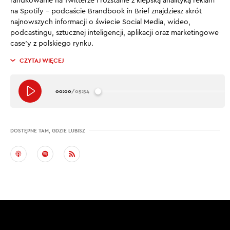
randkowanie na Twitterze i rozstanie z kiepską analityką reklam
na Spotify – podcaście Brandbook in Brief znajdziesz skrót
najnowszych informacji o świecie Social Media, wideo,
podcastingu, sztucznej inteligencji, aplikacji oraz marketingowe
case’y z polskiego rynku.
CZYTAJ WIĘCEJ
00:00
/
05:54
DOSTĘPNE TAM, GDZIE LUBISZ