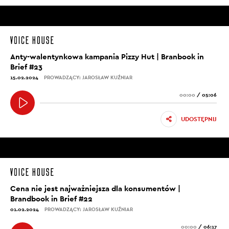
Anty-walentynkowa kampania Pizzy Hut | Branbook in
Brief #23
15.02.2024
PROWADZĄCY: JAROSŁAW KUŹNIAR
00:00
/
05:06
UDOSTĘPNIJ
Cena nie jest najważniejsza dla konsumentów |
Brandbook in Brief #22
01.02.2024
PROWADZĄCY: JAROSŁAW KUŹNIAR
00:00
/
06:17