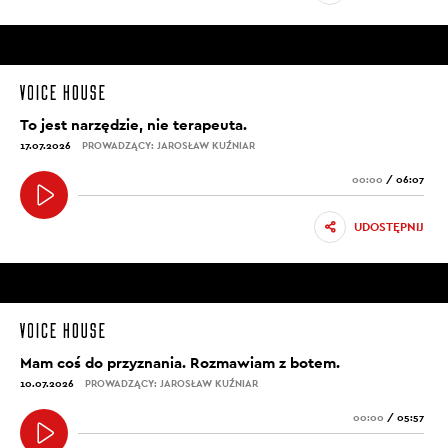
To jest narzędzie, nie terapeuta.
17.07.2026
PROWADZĄCY: JAROSŁAW KUŹNIAR
00:00
/
06:07
UDOSTĘPNIJ
Mam coś do przyznania. Rozmawiam z botem.
10.07.2026
PROWADZĄCY: JAROSŁAW KUŹNIAR
00:00
/
05:57