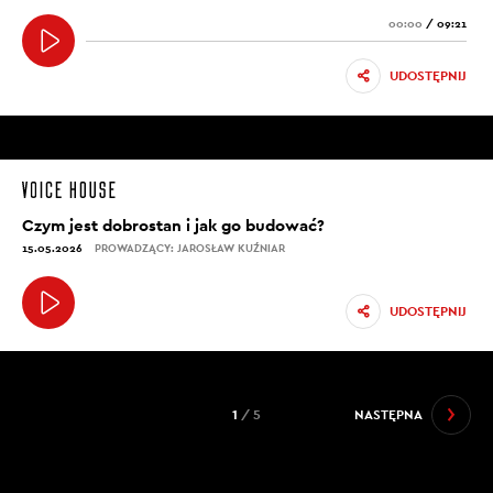
00:00
/
09:21
UDOSTĘPNIJ
Czym jest dobrostan i jak go budować?
15.05.2026
PROWADZĄCY: JAROSŁAW KUŹNIAR
UDOSTĘPNIJ
1
/ 5
NASTĘPNA