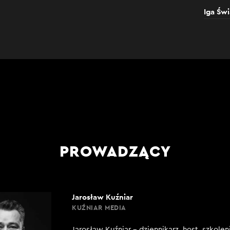
Iga Świ
PROWADZĄCY
Jarosław Kuźniar
KUŹNIAR MEDIA
Jarosław Kuźniar – dziennikarz, host, szkole