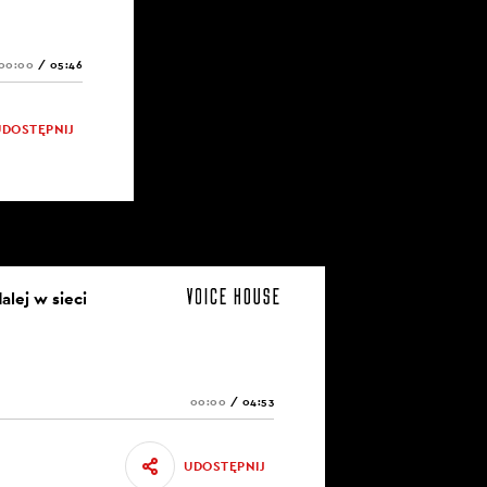
00:00
/
05:46
UDOSTĘPNIJ
dalej w sieci
00:00
/
04:53
UDOSTĘPNIJ