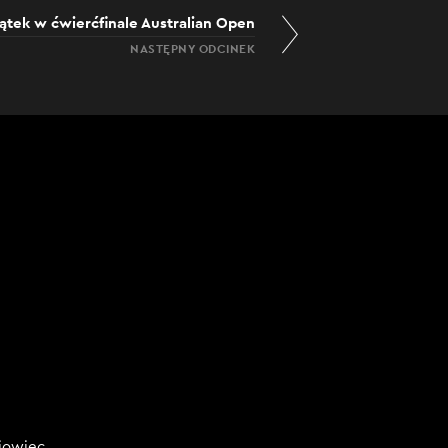
ątek w ćwierćfinale Australian Open
NASTĘPNY ODCINEK
niowiec