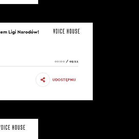
otem Ligi Narodów!
00:00
/
05:11
UDOSTĘPNIJ