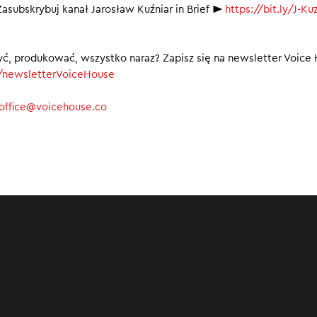
asubskrybuj kanał Jarosław Kuźniar in Brief ►
https://bit.ly/J-Kuz
spodzianka związana z inflacją w Polsce
ją lokalizacyjną
nansów sprzedał bankom bony skarbowe
yć, produkować, wszystko naraz? Zapisz się na newsletter Voice
00
ly/newsletterVoiceHouse
office@voicehouse.co