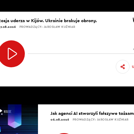
Rosja uderza w Kijów. Ukrainie brakuje obrony.
7.08.2026
PROWADZĄCY: JAROSŁAW KUŹNIAR
Jak agenci AI stworzyli fałszywe tożsam
06.08.2026
PROWADZĄCY: JAROSŁAW KUŹNIAR