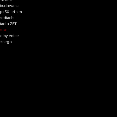
, budowania
ego 30-letnim
mediach:
 Radio ZET,
ouse
zelny Voice
ecznego