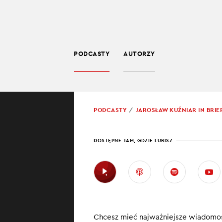
PODCASTY
AUTORZY
SPOŁECZEŃSTWO
POWRÓT
PODCASTY
JAROSŁAW KUŹNIAR IN BRIE
PROWADZĄCY:
JARO
DOSTĘPNE TAM, GDZIE LUBISZ
CPK 
ZGO
W najnowszym w
Chcesz mieć najważniejsze wiadomoś