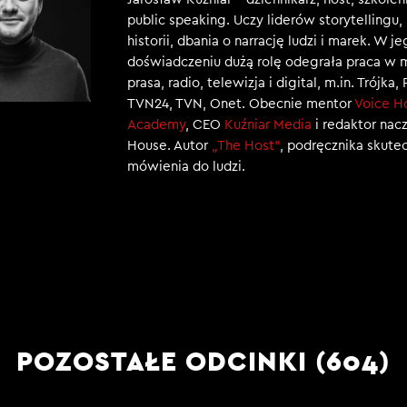
public speaking. Uczy liderów storytellingu
historii, dbania o narrację ludzi i marek. W j
doświadczeniu dużą rolę odegrała praca w 
prasa, radio, telewizja i digital, m.in. Trójka,
TVN24, TVN, Onet. Obecnie mentor
Voice H
Academy
, CEO
Kuźniar Media
i redaktor nac
House. Autor
„The Host”
, podręcznika skut
mówienia do ludzi.
POZOSTAŁE ODCINKI (604)