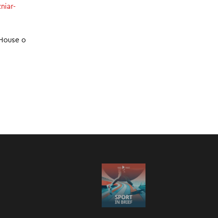
niar-
.
#106
20.01.2025
 House o
:00
/
05:50