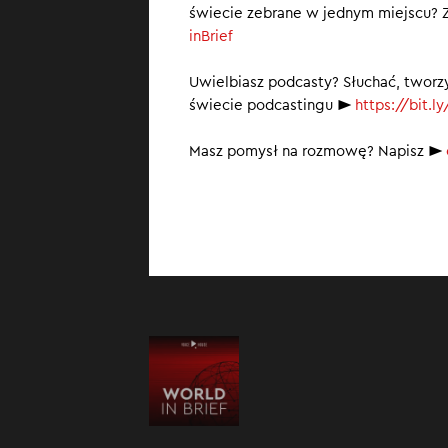
świecie zebrane w jednym miejscu? Z
Kolejna nie
inBrief
CPK z decyz
Minister fi
Uwielbiasz podcasty? Słuchać, tworz
świecie podcastingu ►
https://bit.
Masz pomysł na rozmowę? Napisz ►