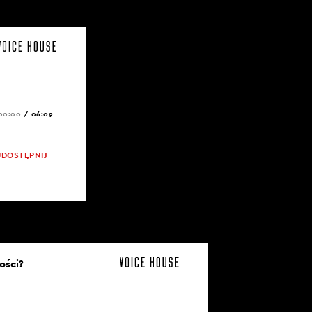
00:00
/
06:09
UDOSTĘPNIJ
ości?