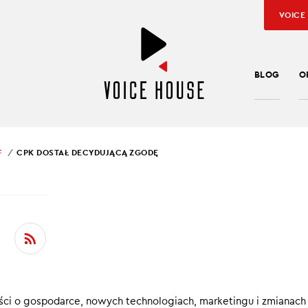
VOICE
BLOG
O
F
CPK DOSTAŁ DECYDUJĄCĄ ZGODĘ
SŁAW KUŹNIAR
DOSTAŁ DECYDUJĄCĄ
DĘ
ydaniu Ekonomicznie in brief:
ci o gospodarce, nowych technologiach, marketingu i zmianach