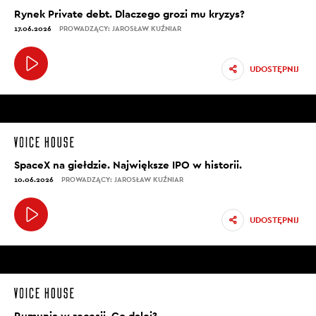
Rynek Private debt. Dlaczego grozi mu kryzys?
17.06.2026
PROWADZĄCY: JAROSŁAW KUŹNIAR
UDOSTĘPNIJ
SpaceX na giełdzie. Największe IPO w historii.
10.06.2026
PROWADZĄCY: JAROSŁAW KUŹNIAR
UDOSTĘPNIJ
Rumunia w recesji. Co dalej?