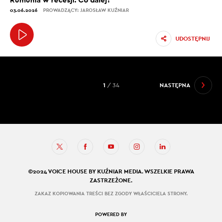
03.06.2026
PROWADZĄCY: JAROSŁAW KUŹNIAR
UDOSTĘPNIJ
1
/ 34
NASTĘPNA
©2024 VOICE HOUSE BY KUŹNIAR MEDIA. WSZELKIE PRAWA
ZASTRZEŻONE.
ZAKAZ KOPIOWANIA TREŚCI BEZ ZGODY WŁAŚCICIELA STRONY.
POWERED BY