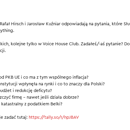
arka USA tak bardzo wyprzedziła Unię Europejską? Jakie znacze
mieckie inwestycje i amerykańskie wojny celne? Czy giełda moż
e prosperującą spółkę?
fał Hirsch i Jarosław Kuźniar odpowiadają na pytania, które Słu
ything.
kich, kolejne tylko w Voice House Club. Zadałeś/-aś pytanie? Do
ji.
d PKB UE i co ma z tym wspólnego inflacja?
stytucji wpłynęła na rynki i co to znaczy dla Polski?
udżet i redukcję deficytu?
czyć firmę – nawet jeśli działa dobrze?
atastralny z podatkiem Belki?
e zadać tutaj:
https://tally.so/r/npJBAV