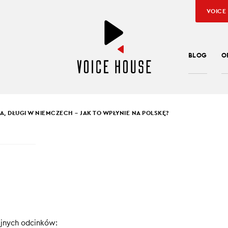
VOICE
BLOG
O
A, DŁUGI W NIEMCZECH – JAK TO WPŁYNIE NA POLSKĘ?
SŁAW KUŹNIAR
,
RAFAŁ HIRSCH
W USA, DŁUGI W
CZECH – JAK TO WPŁYN
OLSKĘ?
ejnych odcinków: