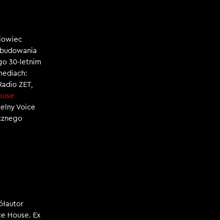
niowiec
, budowania
ego 30-letnim
mediach:
 Radio ZET,
ouse
zelny Voice
ecznego
ółautor
e House. Ex