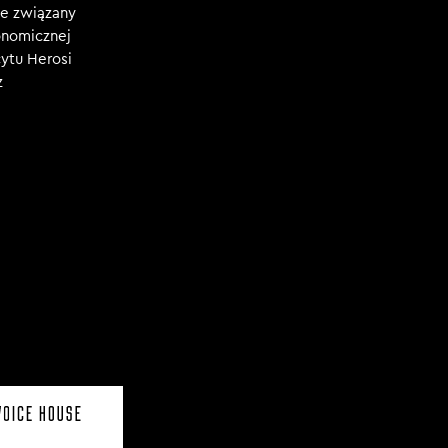
e związany
konomicznej
ytu Herosi
z