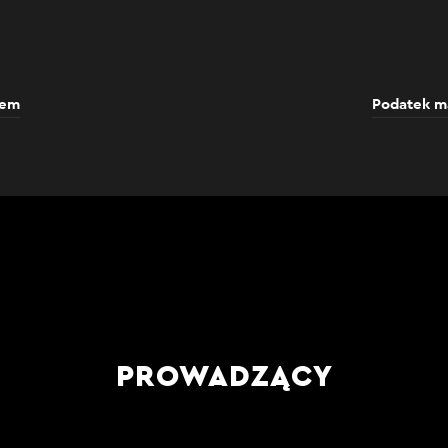
dem
Podatek ma
PROWADZĄCY