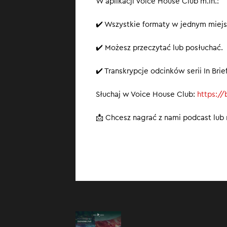
W aplikacji Voice House Club m.in.:
✔️ Wszystkie formaty w jednym miejs
✔️ Możesz przeczytać lub posłuchać.
✔️ Transkrypcje odcinków serii In Br
Słuchaj w Voice House Club:
https:/
📩 Chcesz nagrać z nami podcast lub