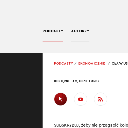
PODCASTY
AUTORZY
BIZNES
POWRÓT
PODCASTY
EKONOMICZNIE
CŁA W US
PROWADZĄCY:
JARO
DOSTĘPNE TAM, GDZIE LUBISZ
CŁA 
NIEM
NA P
SUBSKRYBUJ, żeby nie przegapić kol