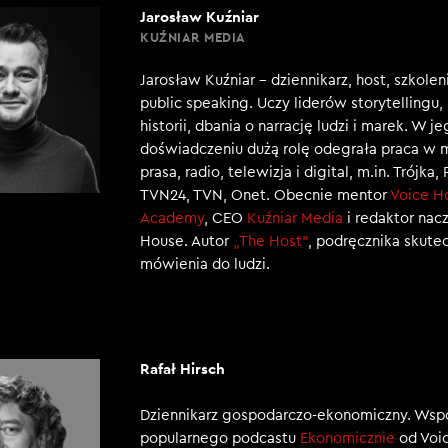
Jarosław Kuźniar
KUŹNIAR MEDIA
Jarosław Kuźniar – dziennikarz, host, szkole
public speaking. Uczy liderów storytellingu
historii, dbania o narrację ludzi i marek. W j
doświadczeniu dużą rolę odegrała praca w 
prasa, radio, telewizja i digital, m.in. Trójka,
TVN24, TVN, Onet. Obecnie mentor
Voice H
Academy
, CEO
Kuźniar Media
i redaktor nac
House. Autor
„The Host”
, podręcznika skut
mówienia do ludzi.
Rafał Hirsch
Dziennikarz gospodarczo-ekonomiczny. Wsp
popularnego podcastu
Ekonomicznie
od Voic