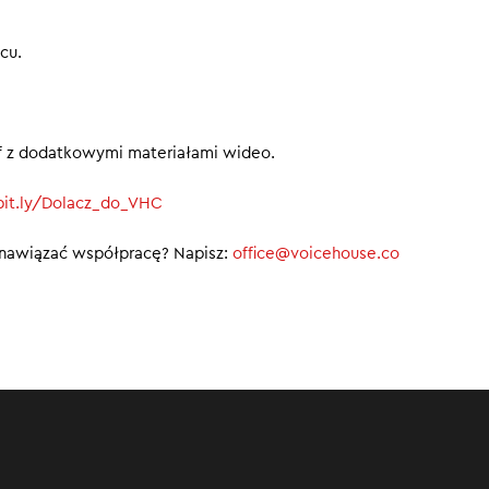
cu.
ief z dodatkowymi materiałami wideo.
/bit.ly/Dolacz_do_VHC
 nawiązać współpracę? Napisz:
office@voicehouse.co