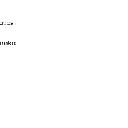
nie dla
.
23.05.2025
23 MIN
e
chacze i
staniesz