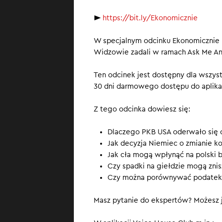
Dlaczego gospod
►
https://bit.ly/Ekonomicznie
Polski mają nie
pogrążyć dobrz
W specjalnym odcinku Ekonomicznie Ra
Widzowie zadali w ramach Ask Me An
Ten odcinek jest dostępny dla wszyst
30 dni darmowego dostępu do aplikac
Z tego odcinka dowiesz się:
Dlaczego PKB USA oderwało się o
Jak decyzja Niemiec o zmianie kon
Jak cła mogą wpłynąć na polski b
Czy spadki na giełdzie mogą znisz
Czy można porównywać podatek k
Masz pytanie do ekspertów? Możesz j