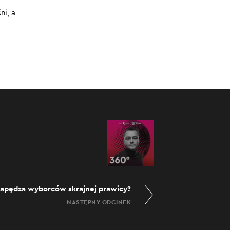
ni, a
apędza wyborców skrajnej prawicy?
NASTĘPNY ODCINEK