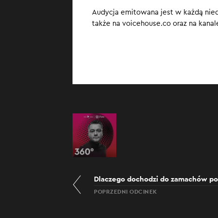
Audycja emitowana jest w każdą niedzi
także na voicehouse.co oraz na kanal
Dlaczego dochodzi do zamachów po
POPRZEDNI ODCINEK