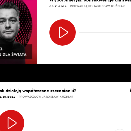
04.11.2024
PROWADZĄCY: JAROSŁAW KUŹNIAR
Jak działają współczesne szczepionki?
1.10.2024
PROWADZĄCY: JAROSŁAW KUŹNIAR