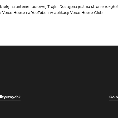
elę na antenie radiowej Trójki. Dostępna jest na stronie rozgłoś
e Voice House na YouTube i w aplikacji Voice House Club.
litycznych?
Co n