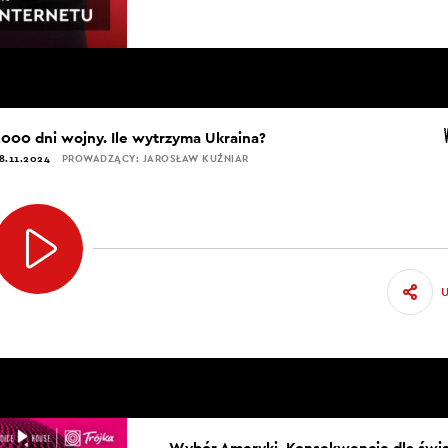
1000 dni wojny. Ile wytrzyma Ukraina?
8.11.2024
PROWADZĄCY: JAROSŁAW KUŹNIAR
Wybór Ameryki. Konsekwencje dla świ