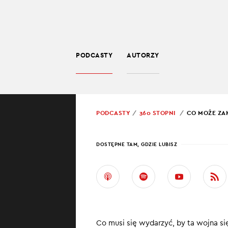
PODCASTY
AUTORZY
SPOŁECZEŃSTWO
POWRÓT
PODCASTY
360 STOPNI
CO MOŻE ZA
PROWADZĄCY:
JARO
DOSTĘPNE TAM, GDZIE LUBISZ
CO M
W UK
Wojna Rosji z U
Co musi się wydarzyć, by ta wojna s
wielokrotnie. Z