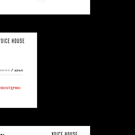
00:00
/
43:42
UDOSTĘPNIJ
ata