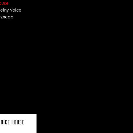
ouse
zelny Voice
ecznego