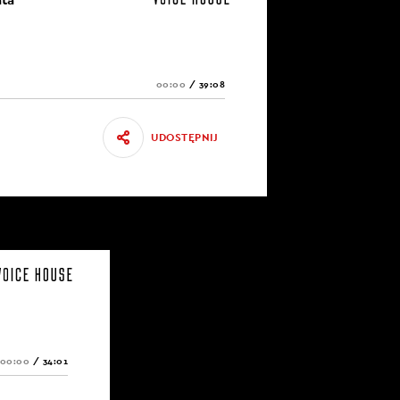
00:00
/
39:08
UDOSTĘPNIJ
00:00
/
34:01