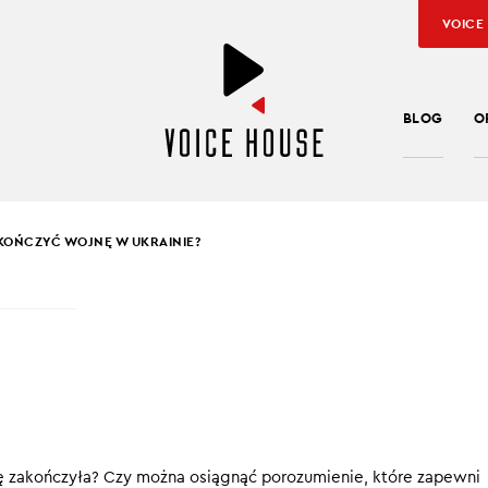
VOICE
BLOG
O
KOŃCZYĆ WOJNĘ W UKRAINIE?
SŁAW KUŹNIAR
OŻE ZAKOŃCZYĆ WOJ
RAINIE?
krainą trwa od ponad 800 dni. Oblicze tej wojny zmieniało się
ię zakończyła? Czy można osiągnąć porozumienie, które zapewni
daniem wielu ekspertów, najlepszy moment na przełamanie rosyj