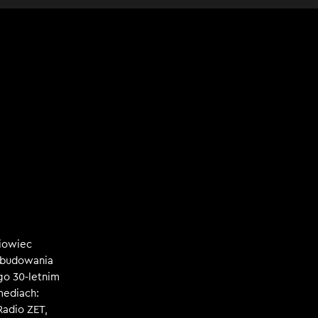
niowiec
, budowania
ego 30-letnim
mediach:
 Radio ZET,