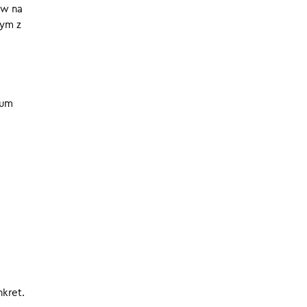
yw na
03.06.2024
tym z
tuje i
aczyna
rum
nkret.