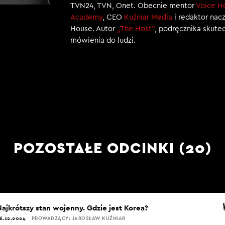
TVN24, TVN, Onet. Obecnie mentor
Voice H
Academy
, CEO
Kuźniar Media
i redaktor nac
House. Autor
„The Host”
, podręcznika skut
mówienia do ludzi.
POZOSTAŁE ODCINKI (20)
Najkrótszy stan wojenny. Gdzie jest Korea?
6.12.2024
PROWADZĄCY: JAROSŁAW KUŹNIAR