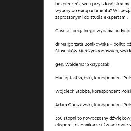
bezpieczeństwo i przyszłość Ukrainy
natarcia jest j
wybory do europarlamentu? W specjal
dodatkowo nasi
zaproszonymi do studia ekspertami.
prowadzi cyberat
brakować dow
Goście specjalnego wydania audycji:
dr Małgorzata Bonikowska – politolo
Stosunków Międzynarodowych, wykła
gen. Waldemar Skrzypczak,
Maciej Jastrzębski, korespondent Pol
Wojciech Stobba, korespondent Pols
Adam Górczewski, korespondent Pols
360 stopni to nowoczesny dźwiękowy
eksperci, dziennikarze i świadkowie 