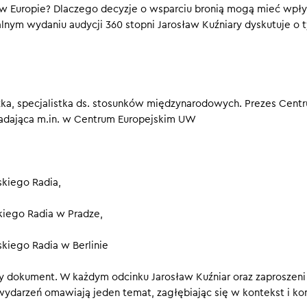
 w Europie? Dlaczego decyzje o wsparciu bronią mogą mieć wpł
uż za nami. Rosja przestawiła swoją gospodarkę na tryb wojenny,
nym wydaniu audycji 360 stopni Jarosław Kuźniary dyskutuje o 
la działania hybrydowe przeciwko państwom NATO, a także sabo
aki na infrastrukturę strategiczną. Są jednak sygnały, że Rosji z
ódców.
żka, specjalistka ds. stosunków międzynarodowych. Prezes Cent
dająca m.in. w Centrum Europejskim UW
skiego Radia,
kiego Radia w Pradze,
kiego Radia w Berlinie
 dokument. W każdym odcinku Jarosław Kuźniar oraz zaproszeni
wydarzeń omawiają jeden temat, zagłębiając się w kontekst i ko