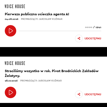
Pierwsza publiczna ucieczka agenta AI
04.08.2026
PROWADZĄCY: JAROSŁAW KUŹNIAR
00:00
/
13:41
UDOSTĘPNIJ
Straciliśmy wszystko w rok. Pivot Brodnickich Zakładów
Żelatyny.
28.07.2026
PROWADZĄCY: JAROSŁAW KUŹNIAR
UDOSTĘPNIJ