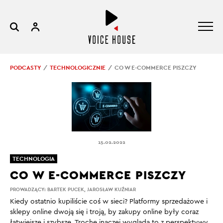
PODCASTY
TECHNOLOGICZNIE
CO W E-COMMERCE PISZCZY
15.02.2022
TECHNOLOGIA
CO W E-COMMERCE PISZCZY
PROWADZĄCY:
BARTEK PUCEK
,
JAROSŁAW KUŹNIAR
Kiedy ostatnio kupiliście coś w sieci? Platformy sprzedażowe i
sklepy online dwoją się i troją, by zakupy online były coraz
łatwiejsze i szybsze. Trochę inaczej wygląda to z perspektywy