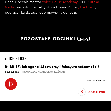
Onet. Obecnie mentor
Voice House Academy
, CEO
Kuźniar
Media
i redaktor naczelny Voice House. Autor
„The Host”
,
podręcznika skutecznego mówienia do ludzi.
POZOSTAŁE ODCINKI (344)
IN BRIEF: Jak agenci AI stworzyli fałszywe tożsamości?
08.08.2026
PROWADZĄCY: JAROSŁAW KUŹNIAR
00:00
/
05:34
UDOSTĘPNIJ