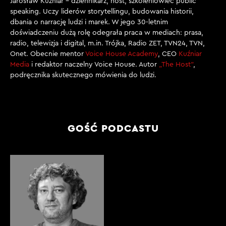
Jarosław Kuźniar – dziennikarz, host, szkoleniowiec public
speaking. Uczy liderów storytellingu, budowania historii,
dbania o narrację ludzi i marek. W jego 30-letnim
doświadczeniu dużą rolę odegrała praca w mediach: prasa,
radio, telewizja i digital, m.in. Trójka, Radio ZET, TVN24, TVN,
Onet. Obecnie mentor
Voice House Academy
, CEO
Kuźniar
Media
i redaktor naczelny Voice House. Autor
„The Host”
,
podręcznika skutecznego mówienia do ludzi.
GOŚĆ PODCASTU