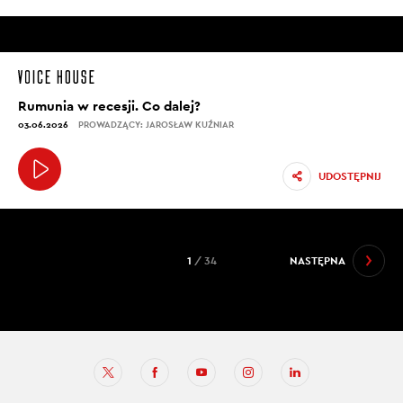
Rumunia w recesji. Co dalej?
03.06.2026
PROWADZĄCY: JAROSŁAW KUŹNIAR
UDOSTĘPNIJ
1
/ 34
NASTĘPNA