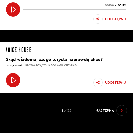
00:00
/
05:12
UDOSTĘPNIJ
Skąd wiadomo, czego turysta naprawdę chce?
10.07.2026
PROWADZĄCY: JAROSŁAW KUŹNIAR
UDOSTĘPNIJ
1
/ 35
NASTĘPNA