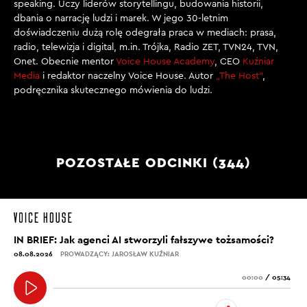
speaking. Uczy liderów storytellingu, budowania historii,
dbania o narrację ludzi i marek. W jego 30-letnim
doświadczeniu dużą rolę odegrała praca w mediach: prasa,
radio, telewizja i digital, m.in. Trójka, Radio ZET, TVN24, TVN,
Onet. Obecnie mentor
Voice House Academy
, CEO
Kuźniar
Media
i redaktor naczelny Voice House. Autor
„The Host”
,
podręcznika skutecznego mówienia do ludzi.
POZOSTAŁE ODCINKI (344)
IN BRIEF: Jak agenci AI stworzyli fałszywe tożsamości?
08.08.2026
PROWADZĄCY: JAROSŁAW KUŹNIAR
00:00
/
05:34