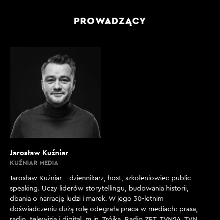
PROWADZĄCY
Jarosław Kuźniar
KUŹNIAR MEDIA
Jarosław Kuźniar – dziennikarz, host, szkoleniowiec public
speaking. Uczy liderów storytellingu, budowania historii,
dbania o narrację ludzi i marek. W jego 30-letnim
doświadczeniu dużą rolę odegrała praca w mediach: prasa,
radio, telewizja i digital, m.in. Trójka, Radio ZET, TVN24, TVN,