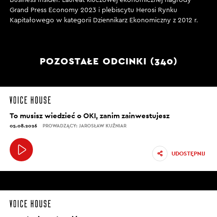
Business Insider. Laureat kluczowej ekonomicznej nagrody
Grand Press Economy 2023 i plebiscytu Herosi Rynku
Kapitałowego w kategorii Dziennikarz Ekonomiczny z 2012 r.
POZOSTAŁE ODCINKI (340)
To musisz wiedzieć o OKI, zanim zainwestujesz
05.08.2026
PROWADZĄCY: JAROSŁAW KUŹNIAR
UDOSTĘPNIJ