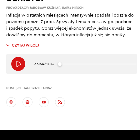
PROWADZĄCY:
JAROSŁAW KUŹNIAR
,
RAFAŁ HIRSCH
Inflacja w ostatnich miesiącach intensywnie spadała i doszła do
poziomu poniżej 7 proc. Sprzyjały temu recesja w gospodarce
i spadek popytu. Coraz więcej ekonomistów jednak uważa, że
doszliśmy do momentu, w którym inflacja już się nie obniży.
CZYTAJ WIĘCEJ
00:00
/
19:14
DOSTĘPNE TAM, GDZIE LUBISZ