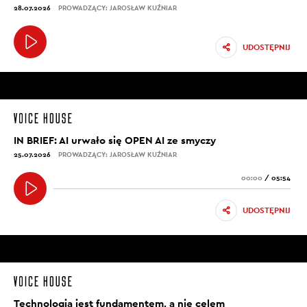
28.07.2026
PROWADZĄCY: JAROSŁAW KUŹNIAR
UDOSTĘPNIJ
IN BRIEF: AI urwało się OPEN AI ze smyczy
25.07.2026
PROWADZĄCY: JAROSŁAW KUŹNIAR
00:00
/
05:54
UDOSTĘPNIJ
Technologia jest fundamentem, a nie celem