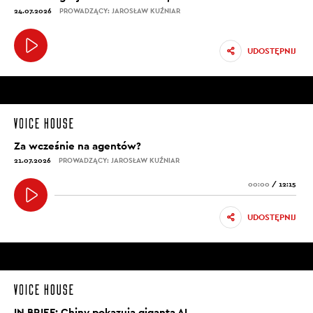
24.07.2026
PROWADZĄCY: JAROSŁAW KUŹNIAR
UDOSTĘPNIJ
Za wcześnie na agentów?
21.07.2026
PROWADZĄCY: JAROSŁAW KUŹNIAR
00:00
/
12:15
UDOSTĘPNIJ
IN BRIEF: Chiny pokazują giganta AI