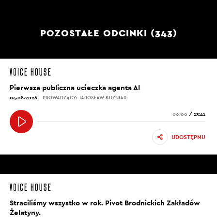
POZOSTAŁE ODCINKI (343)
Pierwsza publiczna ucieczka agenta AI
04.08.2026
PROWADZĄCY: JAROSŁAW KUŹNIAR
00:00
/
13:41
UDOSTĘPNIJ
Straciliśmy wszystko w rok. Pivot Brodnickich Zakładów
Żelatyny.