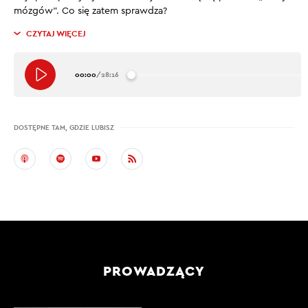
mózgów”. Co się zatem sprawdza?
CZYTAJ WIĘCEJ
00:00
/
28:16
DOSTĘPNE TAM, GDZIE LUBISZ
PROWADZĄCY