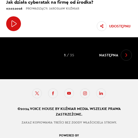
Jak działa cyberatak na firmę od środka?
07.07.2026
PROWADZĄCY: JAROSŁAW KUŹNIAR
UDOSTĘPNIJ
1
/ 35
NASTĘPNA
©2024 VOICE HOUSE BY KUŹNIAR MEDIA. WSZELKIE PRAWA
ZASTRZEŻONE.
ZAKAZ KOPIOWANIA TREŚCI BEZ ZGODY WŁAŚCICIELA STRONY.
POWERED BY