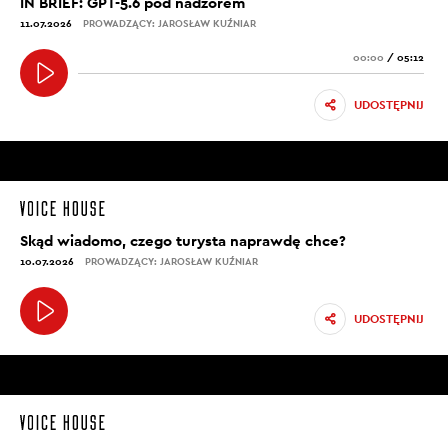
IN BRIEF: GPT-5.6 pod nadzorem
11.07.2026
PROWADZĄCY: JAROSŁAW KUŹNIAR
00:00
/
05:12
UDOSTĘPNIJ
Skąd wiadomo, czego turysta naprawdę chce?
10.07.2026
PROWADZĄCY: JAROSŁAW KUŹNIAR
UDOSTĘPNIJ