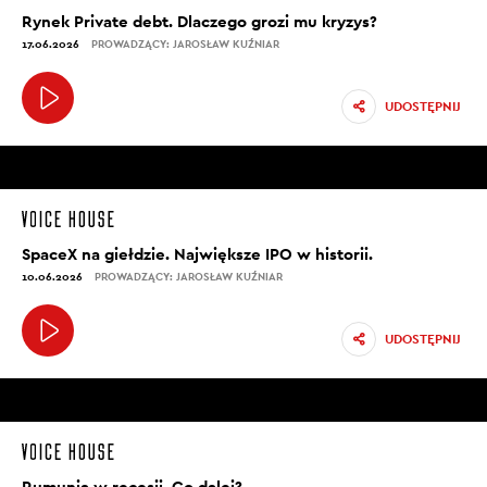
Rynek Private debt. Dlaczego grozi mu kryzys?
17.06.2026
PROWADZĄCY: JAROSŁAW KUŹNIAR
UDOSTĘPNIJ
SpaceX na giełdzie. Największe IPO w historii.
10.06.2026
PROWADZĄCY: JAROSŁAW KUŹNIAR
UDOSTĘPNIJ
Rumunia w recesji. Co dalej?