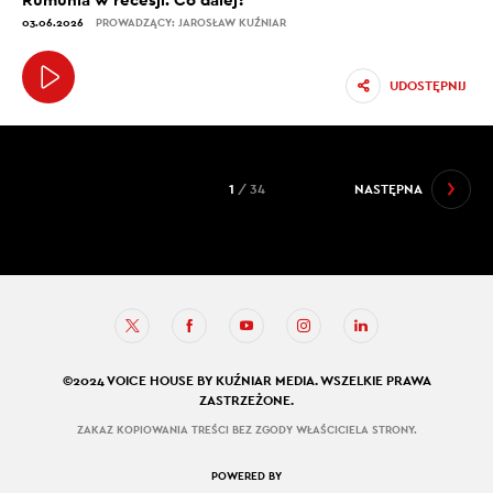
03.06.2026
PROWADZĄCY: JAROSŁAW KUŹNIAR
UDOSTĘPNIJ
1
/ 34
NASTĘPNA
©2024 VOICE HOUSE BY KUŹNIAR MEDIA. WSZELKIE PRAWA
ZASTRZEŻONE.
ZAKAZ KOPIOWANIA TREŚCI BEZ ZGODY WŁAŚCICIELA STRONY.
POWERED BY