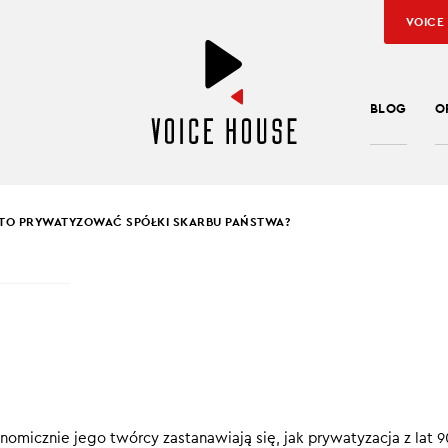
VOICE
BLOG
O
TO PRYWATYZOWAĆ SPÓŁKI SKARBU PAŃSTWA?
SŁAW KUŹNIAR
,
RAFAŁ HIRSCH
WARTO PRYWATYZOW
KI SKARBU PAŃSTWA?
cji jest zazwyczaj poprawa efektywności zarządzania i zwiększ
micznie jego twórcy zastanawiają się, jak prywatyzacja z lat 9
i przedsiębiorstwa na rynku. Jednak czy taki krok zawsze jest op