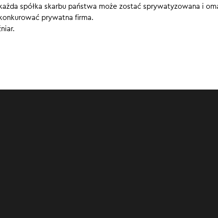
 każda spółka skarbu państwa może zostać sprywatyzowana i om
a konkurować prywatna firma.
niar.
00