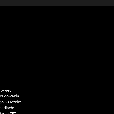
niowiec
, budowania
ego 30-letnim
mediach:
 Radio ZET,