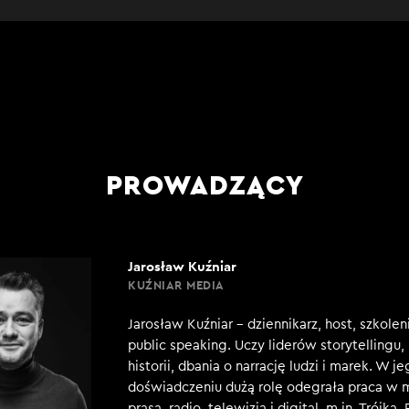
PROWADZĄCY
Jarosław Kuźniar
KUŹNIAR MEDIA
Jarosław Kuźniar – dziennikarz, host, szkole
public speaking. Uczy liderów storytellingu
historii, dbania o narrację ludzi i marek. W j
doświadczeniu dużą rolę odegrała praca w 
prasa, radio, telewizja i digital, m.in. Trójka,