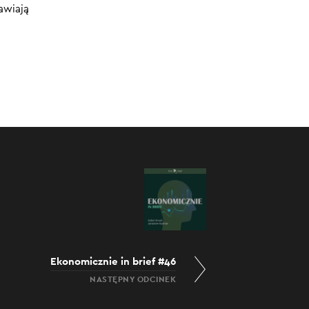
awiają
04.10.2023
:00
/
25:58
Ekonomicznie in brief #46
NASTĘPNY ODCINEK