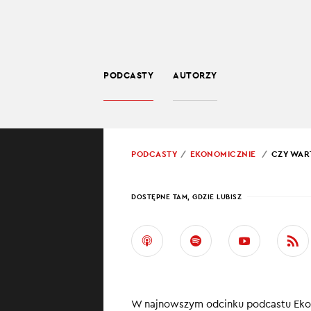
PODCASTY
AUTORZY
BIZNES
POWRÓT
PODCASTY
EKONOMICZNIE
CZY WAR
PROWADZĄCY:
JARO
DOSTĘPNE TAM, GDZIE LUBISZ
CZY 
SPÓŁ
Celem prywatyza
W najnowszym odcinku podcastu Ekono
konkurencyjnośc