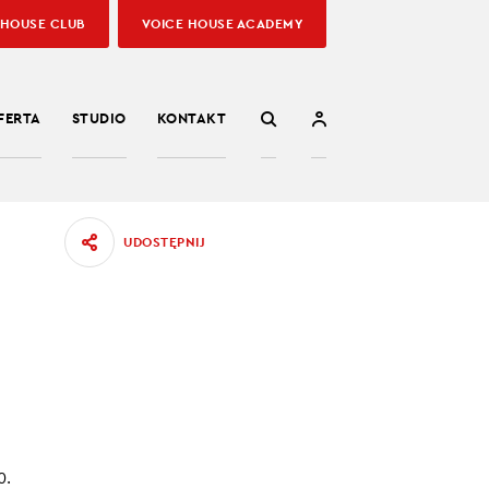
 HOUSE CLUB
VOICE HOUSE ACADEMY
FERTA
STUDIO
KONTAKT
UDOSTĘPNIJ
AĆ
enie
0.
łacalny?