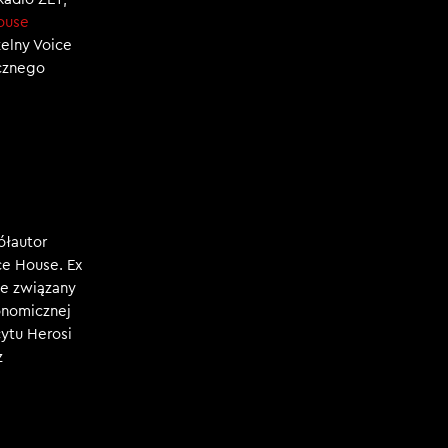
ouse
zelny Voice
ecznego
ółautor
e House. Ex
e związany
konomicznej
ytu Herosi
z