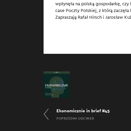
wpłynęła na polską gospodarkę, czy
case Poczty Polskiej, z którą zaczęł
Zapraszają Rafał Hirsch i Jarosław Kuź
Ekonomicznie in brief #45
POPRZEDNI ODCINEK