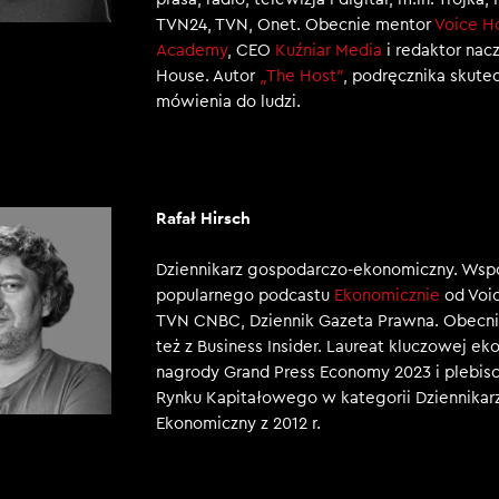
TVN24, TVN, Onet. Obecnie mentor
Voice H
Academy
, CEO
Kuźniar Media
i redaktor nac
House. Autor
„The Host”
, podręcznika skut
mówienia do ludzi.
Rafał Hirsch
Dziennikarz gospodarczo-ekonomiczny. Wsp
popularnego podcastu
Ekonomicznie
od Voic
TVN CNBC, Dziennik Gazeta Prawna. Obecni
też z Business Insider. Laureat kluczowej e
nagrody Grand Press Economy 2023 i plebisc
Rynku Kapitałowego w kategorii Dziennikar
Ekonomiczny z 2012 r.