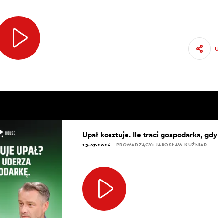
Upał kosztuje. Ile traci gospodarka, gd
15.07.2026
PROWADZĄCY: JAROSŁAW KUŹNIAR