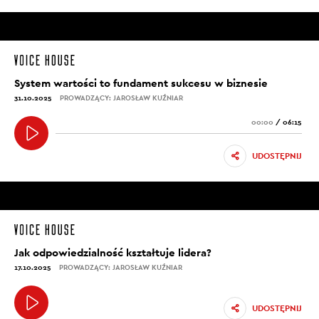
System wartości to fundament sukcesu w biznesie
31.10.2025
PROWADZĄCY: JAROSŁAW KUŹNIAR
00:00
/
06:15
UDOSTĘPNIJ
Jak odpowiedzialność kształtuje lidera?
17.10.2025
PROWADZĄCY: JAROSŁAW KUŹNIAR
UDOSTĘPNIJ