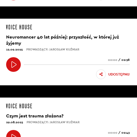
Neuromancer 40 lat później: przyszłość, w której już
żyjemy
12.09.2025
PROWADZĄCY: JAROSŁAW KUŹNIAR
00:00
/
02:38
UDOSTĘPNIJ
Czym jest trauma złożona?
29.08.2025
PROWADZĄCY: JAROSŁAW KUŹNIAR
00:00
/
02:43