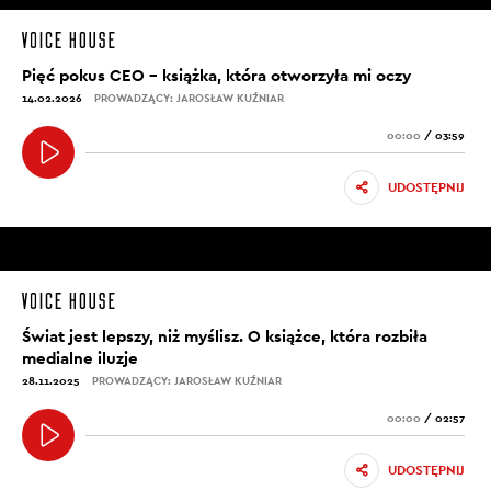
Pięć pokus CEO – książka, która otworzyła mi oczy
14.02.2026
PROWADZĄCY: JAROSŁAW KUŹNIAR
00:00
/
03:59
UDOSTĘPNIJ
Świat jest lepszy, niż myślisz. O książce, która rozbiła
medialne iluzje
28.11.2025
PROWADZĄCY: JAROSŁAW KUŹNIAR
00:00
/
02:57
UDOSTĘPNIJ