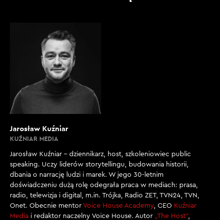
Jarosław Kuźniar
KUŹNIAR MEDIA
Jarosław Kuźniar – dziennikarz, host, szkoleniowiec public
speaking. Uczy liderów storytellingu, budowania historii,
dbania o narrację ludzi i marek. W jego 30-letnim
doświadczeniu dużą rolę odegrała praca w mediach: prasa,
radio, telewizja i digital, m.in. Trójka, Radio ZET, TVN24, TVN,
Onet. Obecnie mentor
Voice House Academy
, CEO
Kuźniar
Media
i redaktor naczelny Voice House. Autor
„The Host”
,