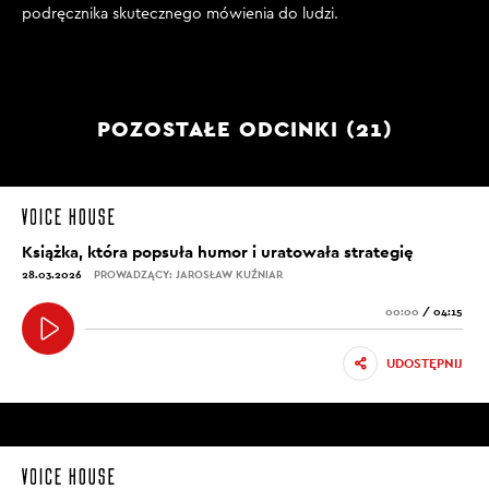
podręcznika skutecznego mówienia do ludzi.
POZOSTAŁE ODCINKI (21)
Książka, która popsuła humor i uratowała strategię
28.03.2026
PROWADZĄCY: JAROSŁAW KUŹNIAR
00:00
/
04:15
UDOSTĘPNIJ