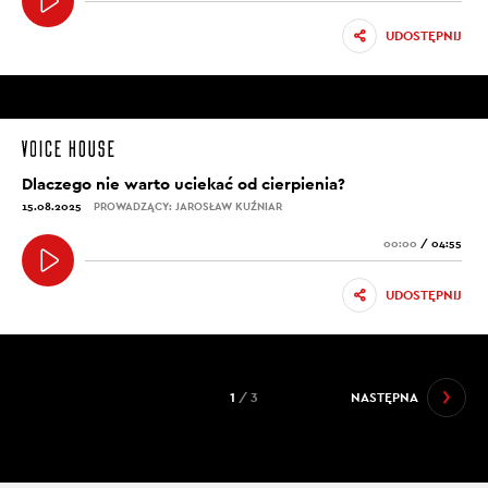
UDOSTĘPNIJ
Dlaczego nie warto uciekać od cierpienia?
15.08.2025
PROWADZĄCY: JAROSŁAW KUŹNIAR
00:00
/
04:55
UDOSTĘPNIJ
1
/ 3
NASTĘPNA