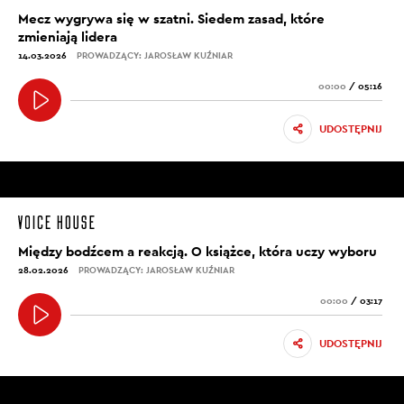
Mecz wygrywa się w szatni. Siedem zasad, które
zmieniają lidera
14.03.2026
PROWADZĄCY: JAROSŁAW KUŹNIAR
00:00
/
05:16
UDOSTĘPNIJ
Między bodźcem a reakcją. O książce, która uczy wyboru
28.02.2026
PROWADZĄCY: JAROSŁAW KUŹNIAR
00:00
/
03:17
UDOSTĘPNIJ