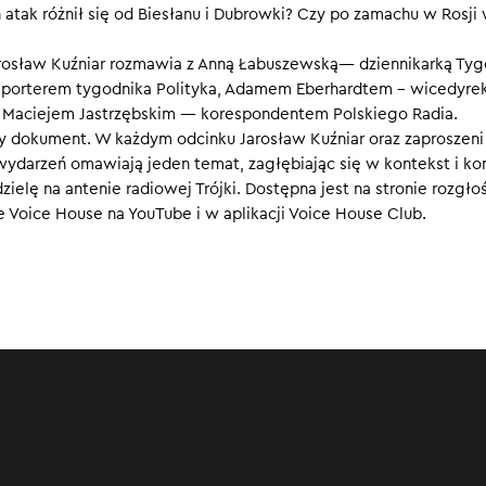
atak różnił się od Biesłanu i Dubrowki? Czy po zamachu w Rosji 
 140 osób. Do organizacji ataku przyznało się Państwo Islamskie P
k Rosja natychmiast oskarżyła Ukrainę i niektóre państwa NATO.
arosław Kuźniar rozmawia z Anną Łabuszewską— dziennikarką Tyg
e twierdzą, że zatrzymano napastników. Do sieci trafiły drastycz
orterem tygodnika Polityka, Adamem Eberhardtem – wicedyre
zymania i przesłuchań podejrzanych.
 Maciejem Jastrzębskim — korespondentem Polskiego Radia.
 dokument. W każdym odcinku Jarosław Kuźniar oraz zaproszeni
wydarzeń omawiają jeden temat, zagłębiając się w kontekst i ko
elę na antenie radiowej Trójki. Dostępna jest na stronie rozgłoś
e Voice House na YouTube i w aplikacji Voice House Club.