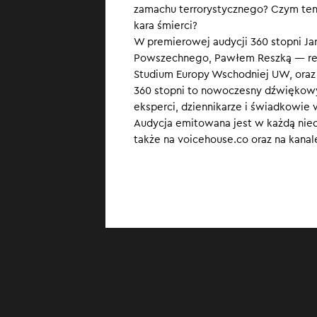
zamachu terrorystycznego? Czym ten 
zabijając ponad
kara śmierci?
Chorasan, jedna
W premierowej audycji 360 stopni J
Rosyjskie władz
Powszechnego, Pawłem Reszką — rep
nagrania z zatr
Studium Europy Wschodniej UW, oraz
360 stopni to nowoczesny dźwiękowy
eksperci, dziennikarze i świadkowie 
Audycja emitowana jest w każdą niedzi
także na voicehouse.co oraz na kanal