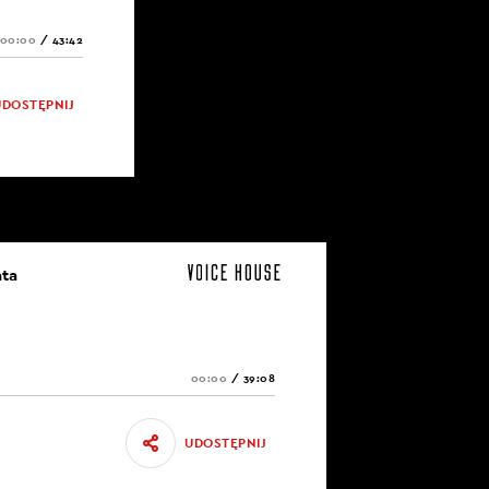
00:00
/
43:42
UDOSTĘPNIJ
ata
00:00
/
39:08
UDOSTĘPNIJ