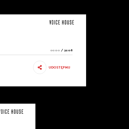
00:00
/
32:08
UDOSTĘPNIJ