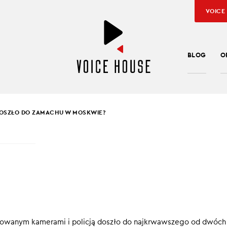
VOICE
BLOG
O
OSZŁO DO ZAMACHU W MOSKWIE?
SŁAW KUŹNIAR
ZEGO DOSZŁO DO
CHU W MOSKWIE?
j napastnicy wtargnęli do hali koncertowej Crocus City Hall w M
ikowanym kamerami i policją doszło do najkrwawszego od dwóch
zyli ogień, odpalili ładunki wybuchowe. Po kilkunastu minutach u