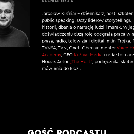
KUŹNIAR MEDIA
Jarosław Kuźniar – dziennikarz, host, szkole
public speaking. Uczy liderów storytellingu
historii, dbania o narrację ludzi i marek. W j
doświadczeniu dużą rolę odegrała praca w 
prasa, radio, telewizja i digital, m.in. Trójka,
TVN24, TVN, Onet. Obecnie mentor
Voice H
Academy
, CEO
Kuźniar Media
i redaktor nac
House. Autor
„The Host”
, podręcznika skut
mówienia do ludzi.
GOŚĆ PODCASTU