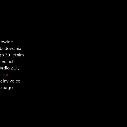
niowiec
, budowania
ego 30-letnim
mediach:
 Radio ZET,
ouse
zelny Voice
ecznego