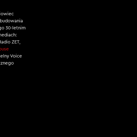
niowiec
, budowania
ego 30-letnim
mediach:
 Radio ZET,
ouse
zelny Voice
ecznego