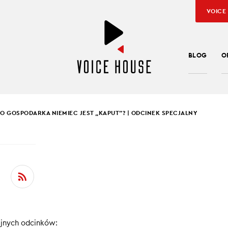
VOICE
BLOG
O
O GOSPODARKA NIEMIEC JEST „KAPUT”? | ODCINEK SPECJALNY
SŁAW KUŹNIAR
,
RAFAŁ HIRSCH
ZEGO GOSPODARKA
EC JEST „KAPUT”? |
NEK SPECJALNY
ejnych odcinków: