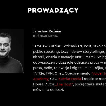
PROWADZĄCY
Jarosław Kuźniar
KUŹNIAR MEDIA
Jarosław Kuźniar – dziennikarz, host, szkole
public speaking. Uczy liderów storytellingu
historii, dbania o narrację ludzi i marek. W j
doświadczeniu dużą rolę odegrała praca w 
prasa, radio, telewizja i digital, m.in. Trójka,
TVN24, TVN, Onet. Obecnie mentor
Voice H
Academy
, CEO
Kuźniar Media
i redaktor nac
House. Autor
„The Host”
, podręcznika skut
mówienia do ludzi.