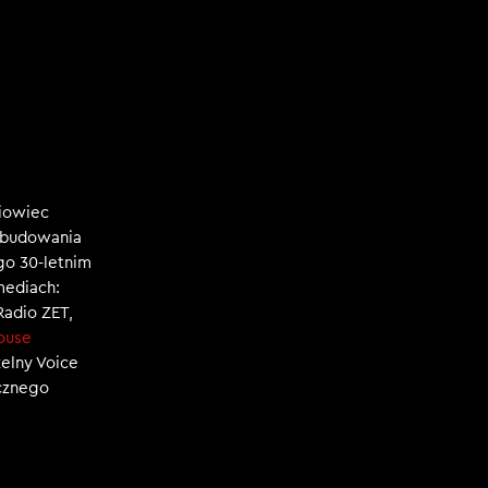
niowiec
, budowania
ego 30-letnim
mediach:
 Radio ZET,
ouse
zelny Voice
ecznego