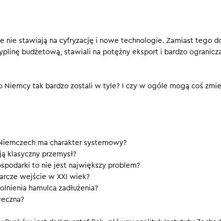
spodarka Niemiec – mimo że jest trzecią największą gospodark
X wieku. Jej filary to produkcja maszyn ciężkich, chemia i przem
choć ten ostatni ma się w tym roku zaskakująco dobrze — PMI d
e nie stawiają na cyfryzację i nowe technologie. Zamiast tego d
ekroczył 50 pkt — to wciąż perspektywy dla Niemiec nie są najle
linę budżetową, stawiali na potężny eksport i bardzo ogranicza
o Niemcy tak bardzo zostali w tyle? I czy w ogóle mogą coś zmi
 Niemczech ma charakter systemowy?
ją klasyczny przemysł?
spodarki to nie jest największy problem?
arcze wejście w XXI wiek?
lnienia hamulca zadłużenia?
łeczna?