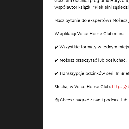
Gościem odcinka programu Horyzonty 
współautor książki “Piekielni sąsiedz
Masz pytanie do ekspertów? Możesz j
W aplikacji Voice House Club m.in.:
✔️ Wszystkie formaty w jednym miejs
✔️ Możesz przeczytać lub posłuchać.
✔️ Transkrypcje odcinków serii In Br
Słuchaj w Voice House Club:
https:/
📩 Chcesz nagrać z nami podcast lub