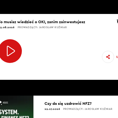
To musisz wiedzieć o OKI, zanim zainwestujesz
5.08.2026
PROWADZĄCY: JAROSŁAW KUŹNIAR
Czy da się uzdrowić NFZ?
29.07.2026
PROWADZĄCY: JAROSŁAW KUŹNIAR