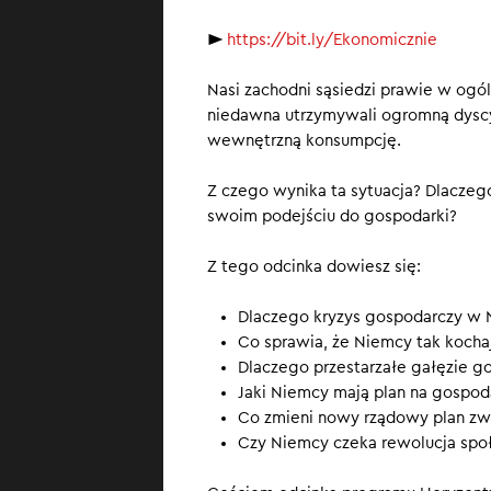
Współczesna go
►
https://bit.ly/Ekonomicznie
– wciąż tkwi w X
samochodowy. I 
Nasi zachodni sąsiedzi prawie w ogól
motoryzacji prz
niedawna utrzymywali ogromną dyscyp
wewnętrzną konsumpcję.
Z czego wynika ta sytuacja? Dlaczeg
swoim podejściu do gospodarki?
Z tego odcinka dowiesz się:
Dlaczego kryzys gospodarczy w
Co sprawia, że Niemcy tak kocha
Dlaczego przestarzałe gałęzie go
Jaki Niemcy mają plan na gospod
Co zmieni nowy rządowy plan zwo
Czy Niemcy czeka rewolucja spo