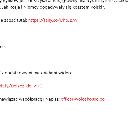
Rynków jest dr Krzysztof Rak, główny analityk Instytutu Zachod
i. Jak Rosja i Niemcy dogadywały się kosztem Polski”.
e zadać tutaj:
https://tally.so/r/npJBAV
cu.
ief z dodatkowymi materiałami wideo.
/bit.ly/Dolacz_do_VHC
 nawiązać współpracę? Napisz:
office@voicehouse.co