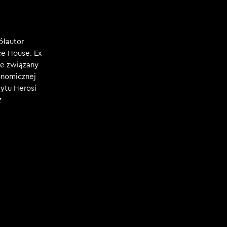
ółautor
e House. Ex
e związany
konomicznej
ytu Herosi
z