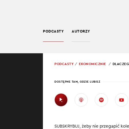
PODCASTY
AUTORZY
BIZNES
POWRÓT
PODCASTY
EKONOMICZNIE
DLACZEG
PROWADZĄCY:
JARO
DOSTĘPNE TAM, GDZIE LUBISZ
DLAC
NIEMI
ODCI
SUBSKRYBUJ, żeby nie przegapić kol