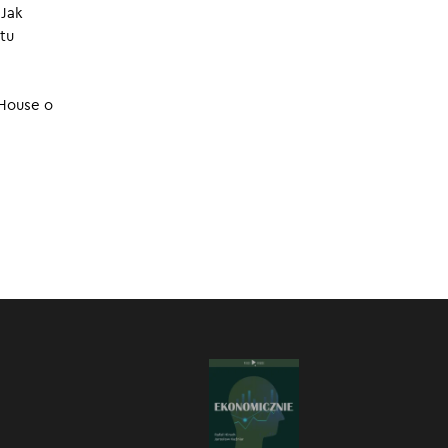
 Jak
ących.
22.05.2024
tu
c na
 House o