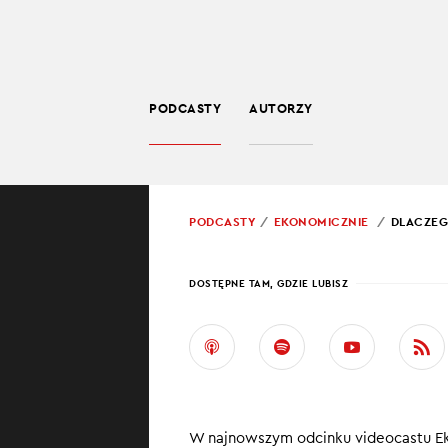
PODCASTY
AUTORZY
BIZNES
POWRÓT
PODCASTY
EKONOMICZNIE
DLACZEGO
PROWADZĄCY:
JARO
DOSTĘPNE TAM, GDZIE LUBISZ
DLAC
TANIE
W ostatnich mi
W najnowszym odcinku videocastu Ekon
jest zmiana w 