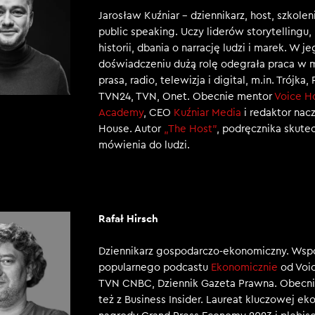
Jarosław Kuźniar – dziennikarz, host, szkole
public speaking. Uczy liderów storytellingu
historii, dbania o narrację ludzi i marek. W j
doświadczeniu dużą rolę odegrała praca w 
prasa, radio, telewizja i digital, m.in. Trójka,
TVN24, TVN, Onet. Obecnie mentor
Voice H
Academy
, CEO
Kuźniar Media
i redaktor nac
House. Autor
„The Host”
, podręcznika skut
mówienia do ludzi.
Rafał Hirsch
Dziennikarz gospodarczo-ekonomiczny. Wsp
popularnego podcastu
Ekonomicznie
od Voic
TVN CNBC, Dziennik Gazeta Prawna. Obecni
też z Business Insider. Laureat kluczowej e