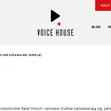
VOICE
BLOG
O
 MIESZKANIA NIE TANIEJĄ?
SŁAW KUŹNIAR
,
RAFAŁ HIRSCH
ZEGO MIESZKANIA NIE
JĄ?
esiącach na rynku mieszkaniowym zapanował zastój. Jednym z 
omicznie Rafał Hirsch i Jarosław Kuźniar zastanawiają się, jaki
rządowych programach dopłat. Zakończenie starego programu i