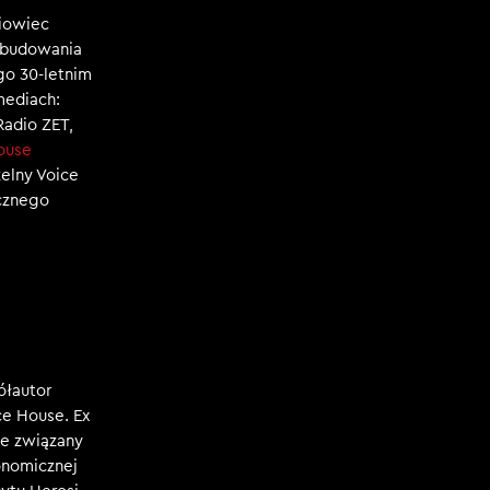
niowiec
, budowania
ego 30-letnim
mediach:
 Radio ZET,
ouse
zelny Voice
ecznego
ółautor
e House. Ex
e związany
konomicznej