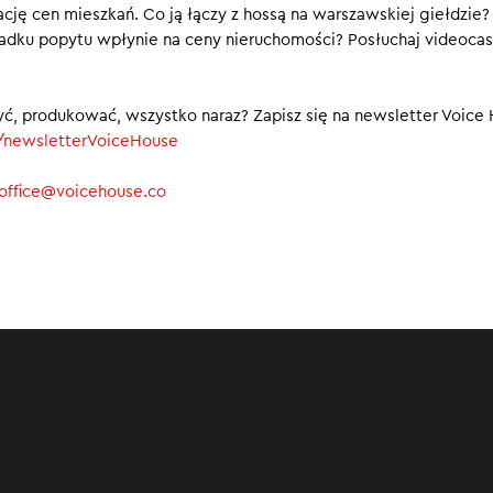
ację cen mieszkań. Co ją łączy z hossą na warszawskiej giełdzie?
 nowy wprowadziło dużą niepewność wśród potencjalnych kupuj
adku popytu wpłynie na ceny nieruchomości? Posłuchaj videocas
stanowiło wstrzymać się z decyzją o zakupie nieruchomości, liczą
 finansowania w nowym rozdaniu.
yć, produkować, wszystko naraz? Zapisz się na newsletter Voice
ly/newsletterVoiceHouse
office@voicehouse.co