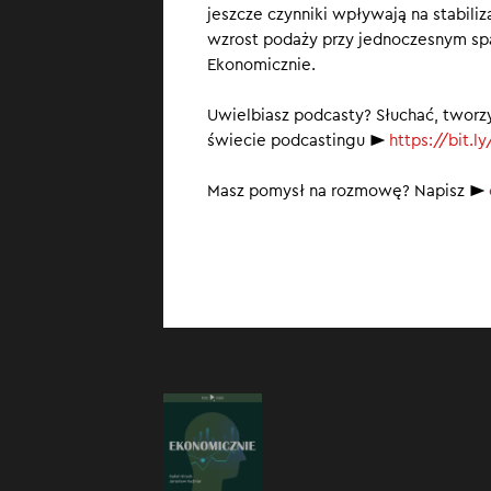
jeszcze czynniki wpływają na stabiliz
oczekiwanie na
wzrost podaży przy jednoczesnym sp
Wielu z nich po
Ekonomicznie.
lepsze warunki
Uwielbiasz podcasty? Słuchać, tworz
świecie podcastingu ►
https://bit.
Masz pomysł na rozmowę? Napisz ►