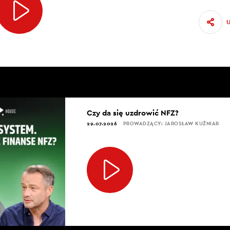
Czy da się uzdrowić NFZ?
29.07.2026
PROWADZĄCY: JAROSŁAW KUŹNIAR