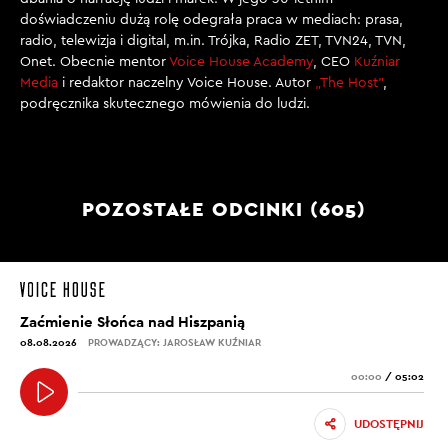
doświadczeniu dużą rolę odegrała praca w mediach: prasa,
radio, telewizja i digital, m.in. Trójka, Radio ZET, TVN24, TVN,
Onet. Obecnie mentor
Voice House Academy
, CEO
Kuźniar
Media
i redaktor naczelny Voice House. Autor
„The Host”
,
podręcznika skutecznego mówienia do ludzi.
POZOSTAŁE ODCINKI (605)
Zaćmienie Słońca nad Hiszpanią
08.08.2026
PROWADZĄCY: JAROSŁAW KUŹNIAR
00:00
/
05:02
UDOSTĘPNIJ