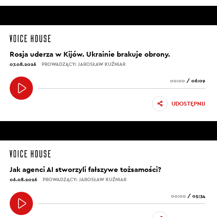
Rosja uderza w Kijów. Ukrainie brakuje obrony.
07.08.2026
PROWADZĄCY: JAROSŁAW KUŹNIAR
00:00
/
06:09
UDOSTĘPNIJ
Jak agenci AI stworzyli fałszywe tożsamości?
06.08.2026
PROWADZĄCY: JAROSŁAW KUŹNIAR
00:00
/
05:34