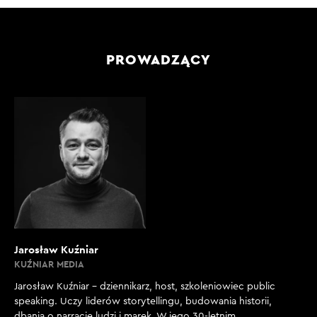
PROWADZĄCY
Jarosław Kuźniar
KUŹNIAR MEDIA
Jarosław Kuźniar – dziennikarz, host, szkoleniowiec public
speaking. Uczy liderów storytellingu, budowania historii,
dbania o narrację ludzi i marek. W jego 30-letnim