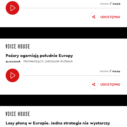
00:00
/
04:53
UDOSTĘPNIJ
Pożary ogarniają południe Europy
31.07.2026
PROWADZĄCY: JAROSŁAW KUŹNIAR
00:00
/
04:44
UDOSTĘPNIJ
Lasy płoną w Europie. Jedna strategia nie wystarczy