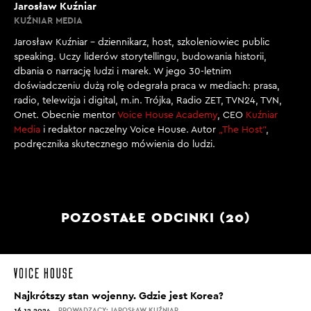
Jarosław Kuźniar
KUŹNIAR MEDIA
Jarosław Kuźniar – dziennikarz, host, szkoleniowiec public
speaking. Uczy liderów storytellingu, budowania historii,
dbania o narrację ludzi i marek. W jego 30-letnim
doświadczeniu dużą rolę odegrała praca w mediach: prasa,
radio, telewizja i digital, m.in. Trójka, Radio ZET, TVN24, TVN,
Onet. Obecnie mentor
Voice House Academy
, CEO
Kuźniar
Media
i redaktor naczelny Voice House. Autor
„The Host”
,
podręcznika skutecznego mówienia do ludzi.
POZOSTAŁE ODCINKI (20)
Najkrótszy stan wojenny. Gdzie jest Korea?
16.12.2024
PROWADZĄCY: JAROSŁAW KUŹNIAR