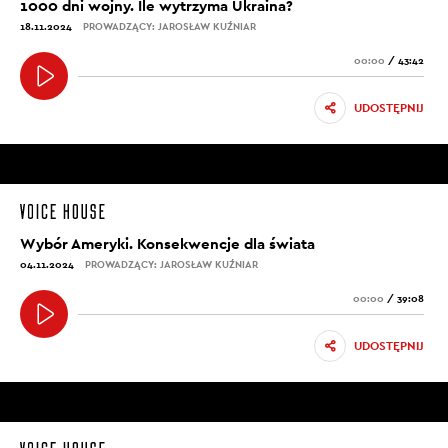
1000 dni wojny. Ile wytrzyma Ukraina?
18.11.2024
PROWADZĄCY: JAROSŁAW KUŹNIAR
00:00
/
43:42
UDOSTĘPNIJ
Wybór Ameryki. Konsekwencje dla świata
04.11.2024
PROWADZĄCY: JAROSŁAW KUŹNIAR
00:00
/
39:08
UDOSTĘPNIJ