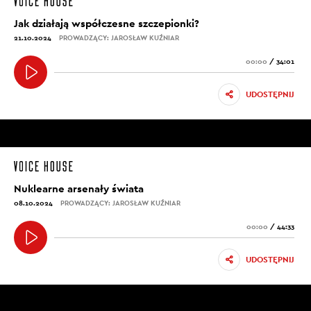
Jak działają współczesne szczepionki?
21.10.2024
PROWADZĄCY: JAROSŁAW KUŹNIAR
00:00
/
34:01
UDOSTĘPNIJ
Nuklearne arsenały świata
08.10.2024
PROWADZĄCY: JAROSŁAW KUŹNIAR
00:00
/
44:33
UDOSTĘPNIJ