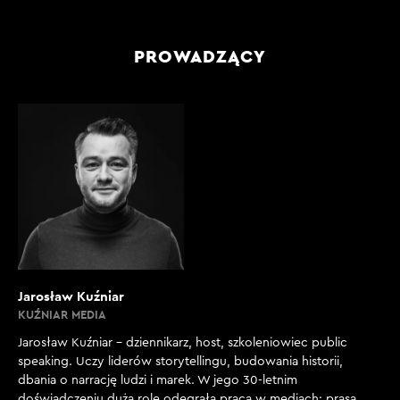
PROWADZĄCY
Jarosław Kuźniar
KUŹNIAR MEDIA
Jarosław Kuźniar – dziennikarz, host, szkoleniowiec public
speaking. Uczy liderów storytellingu, budowania historii,
dbania o narrację ludzi i marek. W jego 30-letnim
doświadczeniu dużą rolę odegrała praca w mediach: prasa,