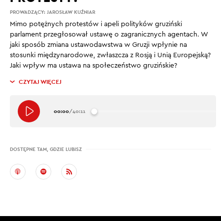
PROWADZĄCY:
JAROSŁAW KUŹNIAR
Mimo potężnych protestów i apeli polityków gruziński
parlament przegłosował ustawę o zagranicznych agentach. W
jaki sposób zmiana ustawodawstwa w Gruzji wpłynie na
stosunki międzynarodowe, zwłaszcza z Rosją i Unią Europejską?
Jaki wpływ ma ustawa na społeczeństwo gruzińskie?
CZYTAJ WIĘCEJ
00:00
/
40:11
DOSTĘPNE TAM, GDZIE LUBISZ