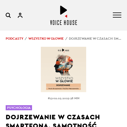
PODCASTY
WSZYSTKO W GŁOWIE
DOJRZEWANIE W CZASACH SMARTFONA. SAMOTNOŚĆ, PRESJA, AKCEPTACJA
.
.
#13
09.05.2025
38 MIN
PSYCHOLOGIA
DOJRZEWANIE W CZASACH
SMARTFONA. SAMOTNOŚĆ,