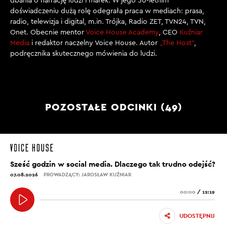
dbania o narrację ludzi i marek. W jego 30-letnim
doświadczeniu dużą rolę odegrała praca w mediach: prasa,
radio, telewizja i digital, m.in. Trójka, Radio ZET, TVN24, TVN,
Onet. Obecnie mentor
Voice House Academy
, CEO
Kuźniar
Media
i redaktor naczelny Voice House. Autor
„The Host”
,
podręcznika skutecznego mówienia do ludzi.
POZOSTAŁE ODCINKI (49)
Sześć godzin w social media. Dlaczego tak trudno odejść?
07.08.2026
PROWADZĄCY: JAROSŁAW KUŹNIAR
00:00
/
12:19
UDOSTĘPNIJ