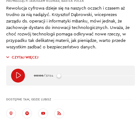
PROWADZĄCY:
JAROSŁAW KUŹNIAR
,
BARTEK PUCEK
Rewolucja cyfrowa dzieje się na naszych oczach i czasem aż
trudno za nią nadążyć. Krzysztof Dąbrowski, wiceprezes
zarządu ds. operacji i informatyki mBanku, mówi jednak, że
zachowuje dystans do innowacji technologicznych. Uważa, że
choć rozwój technologii pomaga odkrywać nowe rzeczy, w
przypadku tak delikatnej materii, jak pieniądze, warto przede
wszystkim zadbać o bezpieczeństwo danych.
CZYTAJ WIĘCEJ
00:00
/
37:54
DOSTĘPNE TAM, GDZIE LUBISZ