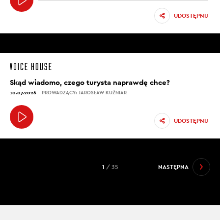
UDOSTĘPNIJ
Skąd wiadomo, czego turysta naprawdę chce?
10.07.2026
PROWADZĄCY: JAROSŁAW KUŹNIAR
UDOSTĘPNIJ
1
/ 35
NASTĘPNA