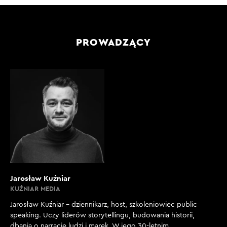
PROWADZĄCY
Jarosław Kuźniar
KUŹNIAR MEDIA
Jarosław Kuźniar – dziennikarz, host, szkoleniowiec public
speaking. Uczy liderów storytellingu, budowania historii,
dbania o narrację ludzi i marek. W jego 30-letnim