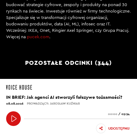
budować strategie cyfrowe, zespoły i produkty na ponad 30
rynkach na świecie. Inwestuje również w firmy technologiczne.
Specjalizuje się w transformacji cyfrowej organizacji,
budowaniu produktów, data (AI, ML), infosec oraz IT.
Wcześniej: IKEA, Onet, Ringier Axel Springer, czy Grupa Pracuj.
Więcej na
pucek.com
.
POZOSTAŁE ODCINKI (344)
IN BRIEF: Jak agenci AI stworzyli fałszywe tożsamości?
08.08.2026
PROWADZĄCY: JAROSŁAW KUŹNIAR
00:00
/
05:34
UDOSTĘPNIJ